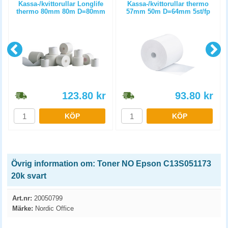
m
Kassa-/kvittorullar Longlife
Kassa-/kvittorullar thermo
thermo 80mm 80m D=80mm
57mm 50m D=64mm 5st/fp
3st/fp
123.80
kr
93.80
kr
KÖP
KÖP
Övrig information om: Toner NO Epson C13S051173
20k svart
Art.nr:
20050799
Märke:
Nordic Office