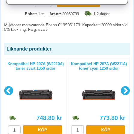
KÖP
Enhet:
1 st
Art.nr:
20050799
1-2 dagar
Miljötoner motsvarande Epson C13S051173. Kapacitet: 20000 sidor vid
5% täckning. Färg: svart
Liknande produkter
t
Kompatibel HP 207A (W2210A)
Kompatibel HP 207A (W2211A)
toner svart 1350 sidor
toner cyan 1250 sidor
748.80
kr
773.80
kr
KÖP
KÖP