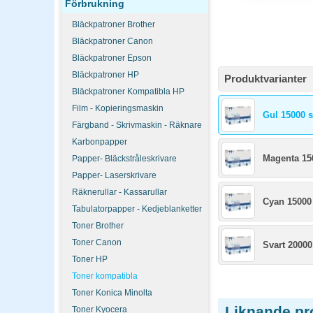
Förbrukning
Bläckpatroner Brother
Bläckpatroner Canon
Bläckpatroner Epson
Bläckpatroner HP
Produktvarianter
Bläckpatroner Kompatibla HP
Film - Kopieringsmaskin
Gul 15000 s
Färgband - Skrivmaskin - Räknare
Karbonpapper
Magenta 15
Papper- Bläckstråleskrivare
Papper- Laserskrivare
Räknerullar - Kassarullar
Cyan 15000
Tabulatorpapper - Kedjeblanketter
Toner Brother
Toner Canon
Svart 20000
Toner HP
Toner kompatibla
Toner Konica Minolta
Liknande pr
Toner Kyocera