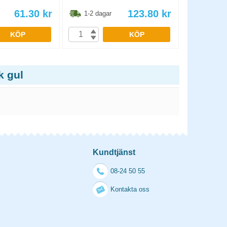
61.30
kr
123.80
kr
1-2 dagar
1-2 dag
KÖP
KÖP
k gul
Kundtjänst
08-24 50 55
Kontakta oss