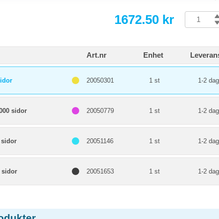
1672.50 kr
Art.nr
Enhet
Leveran
idor
20050301
1 st
1-2 dag
000 sidor
20050779
1 st
1-2 dag
 sidor
20051146
1 st
1-2 dag
 sidor
20051653
1 st
1-2 dag
odukter