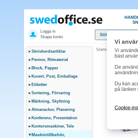
HAND
SN
Logga in
Skapa konto
Vi anvä
Startsida
»
Maskintillb
Vi använde
▸
Skrivbordsartiklar
bäst anvä
▸
Pennor, Ritmaterial
De används
▸
Block, Papper
användnin
▸
Kuvert, Post, Emballage
Du kan acc
▸
Etiketter
på länken 
▸
Sortering, Förvaring
▸
Märkning, Skyltning
Cookie-ins
▸
Almanackor, Planering
▸
Konferens, Presentation
▸
Kontorsmaskiner, Tele
▾
Maskintillbehör,