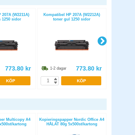
 207A (W2211A)
Kompatibel HP 207A (W2212A)
Kompatibel H
 1250 sidor
toner gul 1250 sidor
sva
773.80
kr
773.80
kr
1-2 dagar
1-2 dag
KÖP
KÖP
er Multicopy A4
Kopieringspapper Nordic Office A4
Kopierings
500st/kartong
HÅLAT 80g 5x500st/kartong
OHÅLAT 