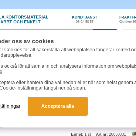
LA KONTORSMATERIAL
KUNDTJÄNST
FRAKTFR
ABBT OCH ENKELT
08-24 50 55
Köp över 9
0 var
nder oss av cookies
ehör, Förbrukning
»
Toner kompatibla
»
Toner NO Samsung CLT-Y804S 15k g
r Cookies för att säkerställa att webbplatsen fungerar korrekt o
ndarupplevelse.
Toner NO Samsung CL
 också för att samla in och analysera information om webbpla
g.
Miljötoner motsvarande Samsung 
eptera eller hantera dina val nedan eller när som helst genom at
Färg: gul
Cookie-inställningar längst ner på sidan.
tällningar
Acceptera alla
Enhet:
1 st
Art.nr:
20050301