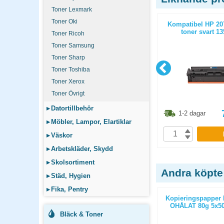
Toner Lexmark
Toner Oki
1050 toner
Kompatibel Brother TN2420 toner
Kompatibel HP 20
or
svart 3000 sidor
toner svart 13
Toner Ricoh
Toner Samsung
Toner Sharp
Toner Toshiba
Toner Xerox
Toner Övrigt
▸
Datortillbehör
8.80
kr
561.30
kr
1-2 dagar
1-2 dagar
▸
Möbler, Lampor, Elartiklar
P
KÖP
▸
Väskor
▸
Arbetskläder, Skydd
▸
Skolsortiment
Andra köpte
▸
Städ, Hygien
▸
Fika, Pentry
ticopy A3
Kopieringspapper Nordic Office
Kopieringspapper 
/paket
Xpressbox A4 OHÅLAT 80g
OHÅLAT 80g 5x50
2500st/kartong
Bläck & Toner