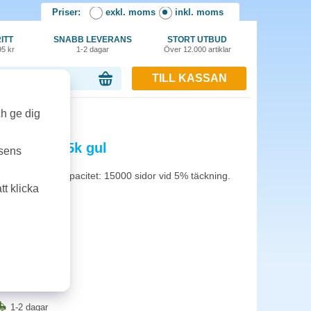
Priser:
exkl. moms
inkl. moms
ITT
SNABB LEVERANS
STORT UTBUD
95 kr
1-2 dagar
Över 12.000 artiklar
TILL KASSAN
or, 0.00 kr
ul
ch ge dig
T-Y804S 15k gul
tsens
CLT-Y804S. Kapacitet: 15000 sidor vid 5% täckning.
t klicka
1-2 dagar