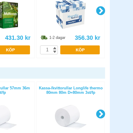
431.30
kr
356.30
kr
1-2 dagar
1-2 dag
KÖP
KÖP
ullar 57mm 36m
Kassa-/kvittorullar Longlife thermo
Kassa-/kvit
t/fp
80mm 80m D=80mm 3st/fp
50m D