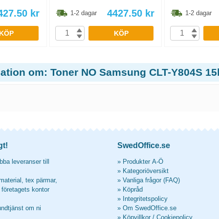
427.50
kr
4427.50
kr
1-2 dagar
1-2 dagar
KÖP
KÖP
mation om: Toner NO Samsung CLT-Y804S 15
gt!
SwedOffice.se
ba leveranser till
»
Produkter A-Ö
»
Kategoriöversikt
material, tex pärmar,
»
Vanliga frågor (FAQ)
l företagets kontor
»
Köpråd
»
Integritetspolicy
undtjänst om ni
»
Om SwedOffice.se
»
Köpvillkor
/
Cookiepolicy