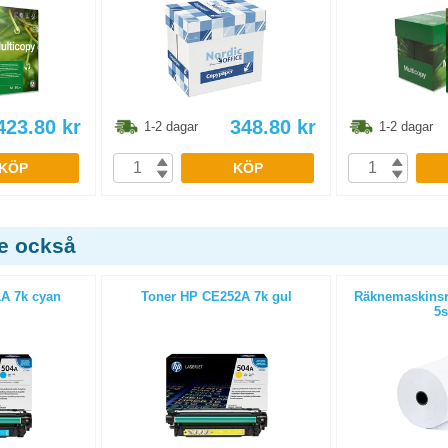
423.80
kr
348.80
kr
1-2 dagar
1-2 dagar
KÖP
KÖP
de också
A 7k cyan
Toner HP CE252A 7k gul
Räknemaskinsr
5s