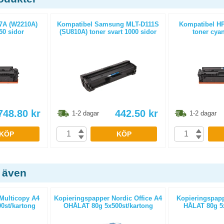
7A (W2210A)
Kompatibel Samsung MLT-D111S
Kompatibel HP
50 sidor
(SU810A) toner svart 1000 sidor
toner cyan
748.80
kr
442.50
kr
1-2 dagar
1-2 dagar
KÖP
KÖP
 även
Multicopy A4
Kopieringspapper Nordic Office A4
Kopieringspapp
0st/kartong
OHÅLAT 80g 5x500st/kartong
HÅLAT 80g 5x