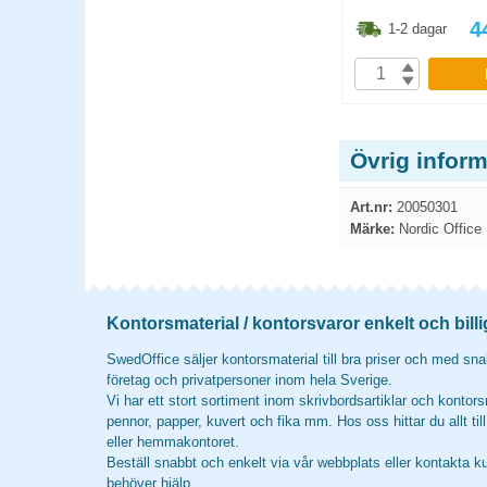
3.80
kr
118.80
kr
4
1-2 dagar
1-2 dagar
P
KÖP
Övrig infor
Art.nr:
20050301
Märke:
Nordic Office
Kontorsmaterial / kontorsvaror enkelt och billi
SwedOffice säljer kontorsmaterial till bra priser och med snab
företag och privatpersoner inom hela Sverige.
Vi har ett stort sortiment inom skrivbordsartiklar och kontors
pennor, papper, kuvert och fika mm. Hos oss hittar du allt til
eller hemmakontoret.
Beställ snabbt och enkelt via vår webbplats eller kontakta k
behöver hjälp.