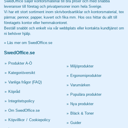
SwedOffice säljer kontorsmaterial till bra priser och med snabba
leveranser till företag och privatpersoner inom hela Sverige.
Vi har ett stort sortiment inom skrivbordsartiklar och kontorsmaterial, tex
pärmar, pennor, papper, kuvert och fika mm. Hos oss hittar du allt till
företagets kontor eller hemmakontoret.
Beställ snabbt och enkelt via vår webbplats eller kontakta kundtjänst om
ni behöver hjälp.
»
Läs mer om SwedOffice.se
SwedOffice.se
»
Produkter A-Ö
»
Miljöprodukter
»
Kategoriöversikt
»
Ergonomiprodukter
»
Vanliga frågor (FAQ)
»
Varumärken
»
Köpråd
»
Populära produkter
»
Integritetspolicy
»
Nya produkter
»
Om SwedOffice.se
»
Bläck & Toner
»
Köpvillkor
/
Cookiepolicy
»
Guider