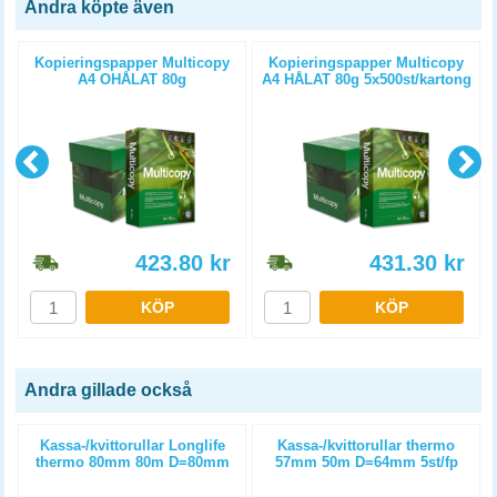
Andra köpte även
Kopieringspapper Multicopy
Kopieringspapper Multicopy
A4 OHÅLAT 80g
A4 HÅLAT 80g 5x500st/kartong
5x500st/kartong
423.80
kr
431.30
kr
KÖP
KÖP
Andra gillade också
m
Kassa-/kvittorullar Longlife
Kassa-/kvittorullar thermo
thermo 80mm 80m D=80mm
57mm 50m D=64mm 5st/fp
3st/fp