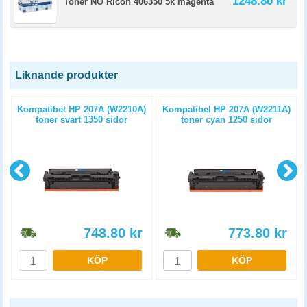
1248.80 kr
Toner NO Ricoh 406350 5k magenta
Liknande produkter
t
Kompatibel HP 207A (W2210A)
Kompatibel HP 207A (W2211A)
toner svart 1350 sidor
toner cyan 1250 sidor
748.80
kr
773.80
kr
KÖP
KÖP