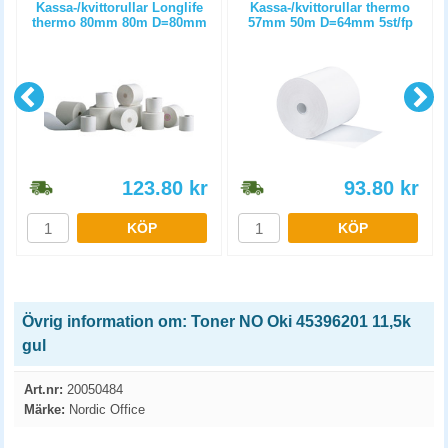
m
Kassa-/kvittorullar Longlife
Kassa-/kvittorullar thermo
thermo 80mm 80m D=80mm
57mm 50m D=64mm 5st/fp
3st/fp
123.80
kr
93.80
kr
KÖP
KÖP
Övrig information om: Toner NO Oki 45396201 11,5k
gul
Art.nr:
20050484
Märke:
Nordic Office