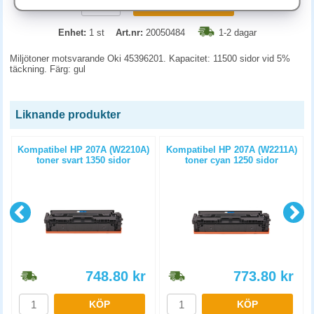
KÖP
Enhet:
1 st
Art.nr:
20050484
1-2 dagar
Miljötoner motsvarande Oki 45396201. Kapacitet: 11500 sidor vid 5%
täckning. Färg: gul
Liknande produkter
t
Kompatibel HP 207A (W2210A)
Kompatibel HP 207A (W2211A)
toner svart 1350 sidor
toner cyan 1250 sidor
748.80
kr
773.80
kr
KÖP
KÖP