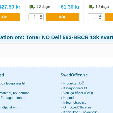
427.50
kr
61.30
kr
1-2 dagar
1-2 dagar
KÖP
KÖP
mation om: Toner NO Dell 593-BBCR 18k svar
gt!
SwedOffice.se
ba leveranser till
»
Produkter A-Ö
»
Kategoriöversikt
material, tex pärmar,
»
Vanliga frågor (FAQ)
l företagets kontor
»
Köpråd
»
Integritetspolicy
undtjänst om ni
»
Om SwedOffice.se
»
Köpvillkor
/
Cookiepolicy