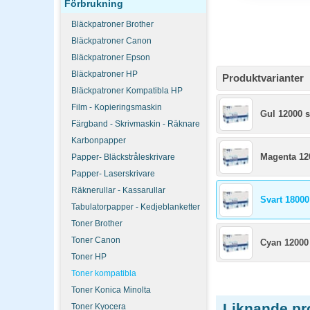
Förbrukning
Bläckpatroner Brother
Bläckpatroner Canon
Bläckpatroner Epson
Bläckpatroner HP
Produktvarianter
Bläckpatroner Kompatibla HP
Film - Kopieringsmaskin
Gul 12000 s
Färgband - Skrivmaskin - Räknare
Karbonpapper
Magenta 12
Papper- Bläckstråleskrivare
Papper- Laserskrivare
Räknerullar - Kassarullar
Svart 18000
Tabulatorpapper - Kedjeblanketter
Toner Brother
Toner Canon
Cyan 12000
Toner HP
Toner kompatibla
Toner Konica Minolta
Liknande pr
Toner Kyocera