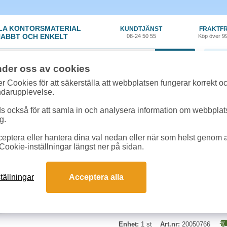
LA KONTORSMATERIAL
KUNDTJÄNST
FRAKTFR
ABBT OCH ENKELT
08-24 50 55
Köp över 9
0 var
nder oss av cookies
ehör, Förbrukning
»
Toner kompatibla
»
Toner NO Dell 593-BBCR 18k svart
r Cookies för att säkerställa att webbplatsen fungerar korrekt o
ndarupplevelse.
Toner NO Dell 593-BB
 också för att samla in och analysera information om webbpla
g.
Miljötoner motsvarande Dell 593-
eptera eller hantera dina val nedan eller när som helst genom at
svart
Cookie-inställningar längst ner på sidan.
tällningar
Acceptera alla
Enhet:
1 st
Art.nr:
20050766