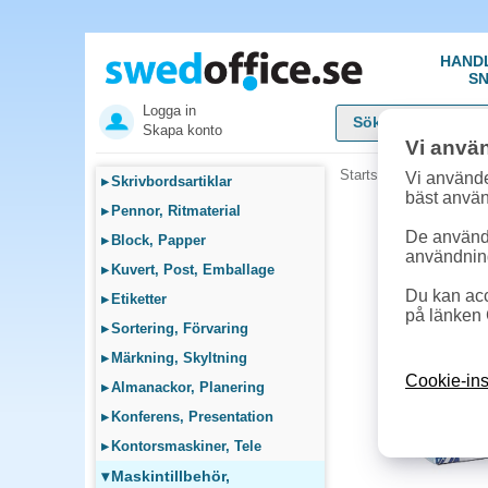
HAND
SN
Logga in
Skapa konto
Vi anvä
Startsida
»
Maskintillb
Vi använde
▸
Skrivbordsartiklar
bäst anvä
▸
Pennor, Ritmaterial
De används
▸
Block, Papper
användnin
▸
Kuvert, Post, Emballage
Du kan acc
▸
Etiketter
på länken 
▸
Sortering, Förvaring
▸
Märkning, Skyltning
Cookie-ins
▸
Almanackor, Planering
▸
Konferens, Presentation
▸
Kontorsmaskiner, Tele
▾
Maskintillbehör,