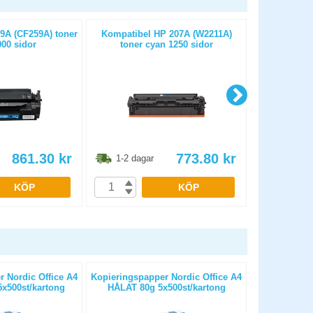
9A (CF259A) toner
Kompatibel HP 207A (W2211A)
Kompatibe
000 sidor
toner cyan 1250 sidor
toner
861.30
kr
773.80
kr
1-2 dagar
1-2 dag
KÖP
KÖP
 Nordic Office A4
Kopieringspapper Nordic Office A4
Kopierings
x500st/kartong
HÅLAT 80g 5x500st/kartong
OHÅLAT 