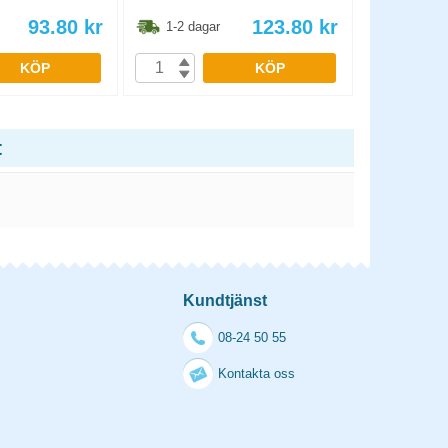
93.80
kr
123.80
kr
1-2 dagar
1-2 dag
KÖP
KÖP
t
Kundtjänst
08-24 50 55
Kontakta oss