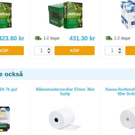
423.80
kr
431.30
kr
1-2 dagar
1-2 dagar
KÖP
KÖP
de också
2A 7k gul
Räknemaskinsrullar 57mm 36m
Kassa-/kvittoru
5st/fp
50m D=64