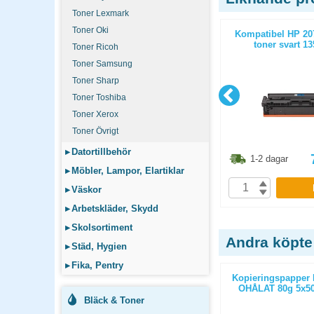
Toner Lexmark
Toner Oki
(W2030A)
Kompatibel Brother TN2420 toner
Kompatibel HP 20
sidor
svart 3000 sidor
toner svart 13
Toner Ricoh
Toner Samsung
Toner Sharp
Toner Toshiba
Toner Xerox
Toner Övrigt
▸
Datortillbehör
3.80
kr
561.30
kr
1-2 dagar
1-2 dagar
▸
Möbler, Lampor, Elartiklar
P
KÖP
▸
Väskor
▸
Arbetskläder, Skydd
▸
Skolsortiment
Andra köpte
▸
Städ, Hygien
▸
Fika, Pentry
ticopy A3
Kopieringspapper Multicopy Next
Kopieringspapper 
/paket
Xpressbox A4 80g OHÅLAT
OHÅLAT 80g 5x50
2500st/kartong
Bläck & Toner