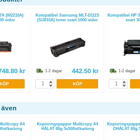
7A (W2210A)
Kompatibel Samsung MLT-D111S
Kompatibel HP 5
50 sidor
(SU810A) toner svart 1000 sidor
svart 3
748.80
kr
442.50
kr
1-2 dagar
1-2 dagar
KÖP
KÖP
 även
Multicopy A4
Kopieringspapper Multicopy A4
Kopieringspapper
0st/kartong
HÅLAT 80g 5x500st/kartong
OHÅLAT 80g 5