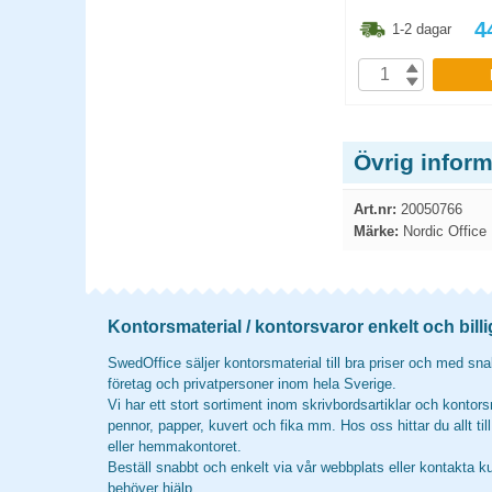
8.80
kr
81.30
kr
4
1-2 dagar
1-2 dagar
P
KÖP
Övrig infor
Art.nr:
20050766
Märke:
Nordic Office
Kontorsmaterial / kontorsvaror enkelt och billi
SwedOffice säljer kontorsmaterial till bra priser och med snab
företag och privatpersoner inom hela Sverige.
Vi har ett stort sortiment inom skrivbordsartiklar och kontors
pennor, papper, kuvert och fika mm. Hos oss hittar du allt til
eller hemmakontoret.
Beställ snabbt och enkelt via vår webbplats eller kontakta k
behöver hjälp.