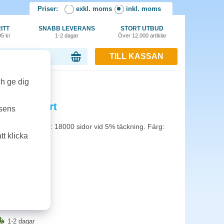
Priser:
exkl. moms
inkl. moms
ITT
SNABB LEVERANS
STORT UTBUD
95 kr
1-2 dagar
Över 12.000 artiklar
TILL KASSAN
or, 0.00 kr
ch ge dig
CR 18k svart
tsens
BBCR. Kapacitet: 18000 sidor vid 5% täckning. Färg:
t klicka
1-2 dagar