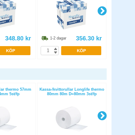
348.80
kr
356.30
kr
1-2 dagar
1-2 dag
KÖP
KÖP
llar thermo 57mm
Kassa-/kvittorullar Longlife thermo
Papper HP B
mm 5st/fp
80mm 80m D=80mm 3st/fp
6