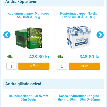
Andra köpte även
Kopieringspapper Multicopy
Kopieringspapper Nordic
A4 OHÅLAT 80g
Office A4 OHÅLAT 80g
5x500st/kartong
5x500st/kartong
423.80
kr
348.80
kr
KÖP
KÖP
Andra gillade också
m
Räknemaskinsrullar 57mm
Kassa-/kvittorullar Longlife
36m 5st/fp
thermo 80mm 80m D=80mm
3st/fp