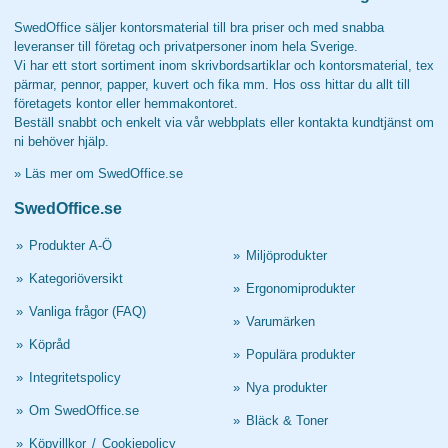
SwedOffice säljer kontorsmaterial till bra priser och med snabba
leveranser till företag och privatpersoner inom hela Sverige.
Vi har ett stort sortiment inom skrivbordsartiklar och kontorsmaterial, tex
pärmar, pennor, papper, kuvert och fika mm. Hos oss hittar du allt till
företagets kontor eller hemmakontoret.
Beställ snabbt och enkelt via vår webbplats eller kontakta kundtjänst om
ni behöver hjälp.
»
Läs mer om SwedOffice.se
SwedOffice.se
»
Produkter A-Ö
»
Miljöprodukter
»
Kategoriöversikt
»
Ergonomiprodukter
»
Vanliga frågor (FAQ)
»
Varumärken
»
Köpråd
»
Populära produkter
»
Integritetspolicy
»
Nya produkter
»
Om SwedOffice.se
»
Bläck & Toner
»
Köpvillkor
/
Cookiepolicy