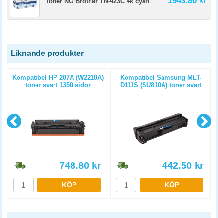
1943.80 kr
Toner NO Brother TN-423C 4k cyan
Liknande produkter
Kompatibel HP 207A (W2210A)
Kompatibel Samsung MLT-
toner svart 1350 sidor
D111S (SU810A) toner svart
1000 sidor
748.80
kr
442.50
kr
KÖP
KÖP