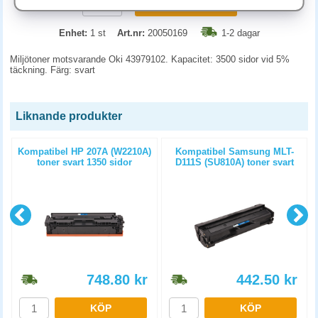
KÖP
Enhet:
1 st
Art.nr:
20050169
1-2 dagar
Miljötoner motsvarande Oki 43979102. Kapacitet: 3500 sidor vid 5%
täckning. Färg: svart
Liknande produkter
Kompatibel HP 207A (W2210A)
Kompatibel Samsung MLT-
toner svart 1350 sidor
D111S (SU810A) toner svart
1000 sidor
748.80
kr
442.50
kr
KÖP
KÖP