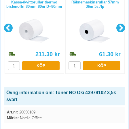
m
Kassa-/kvittorullar thermo
Räknemaskinsrullar 57mm
bisfenolfri 80mm 80m D=80mm
36m 5st/fp
6st/fp
211.30
kr
61.30
kr
KÖP
KÖP
Övrig information om: Toner NO Oki 43979102 3,5k
svart
Art.nr:
20050169
Märke:
Nordic Office