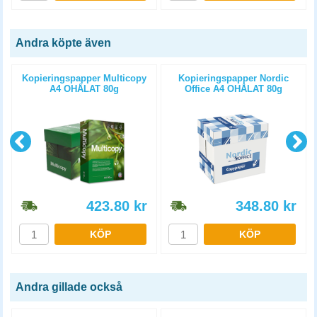
Andra köpte även
Kopieringspapper Multicopy
Kopieringspapper Nordic
A4 OHÅLAT 80g
Office A4 OHÅLAT 80g
5x500st/kartong
5x500st/kartong
423.80
kr
348.80
kr
KÖP
KÖP
Andra gillade också