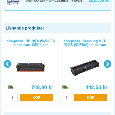
1037.50 kr
Toner NO Lexmark C5220KS 4k svart
Liknande produkter
Kompatibel HP 207A (W2210A)
Kompatibel Samsung MLT-
toner svart 1350 sidor
D111S (SU810A) toner svart
1000 sidor
748.80
kr
442.50
kr
KÖP
KÖP