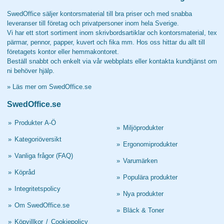
SwedOffice säljer kontorsmaterial till bra priser och med snabba
leveranser till företag och privatpersoner inom hela Sverige.
Vi har ett stort sortiment inom skrivbordsartiklar och kontorsmaterial, tex
pärmar, pennor, papper, kuvert och fika mm. Hos oss hittar du allt till
företagets kontor eller hemmakontoret.
Beställ snabbt och enkelt via vår webbplats eller kontakta kundtjänst om
ni behöver hjälp.
»
Läs mer om SwedOffice.se
SwedOffice.se
»
Produkter A-Ö
»
Miljöprodukter
»
Kategoriöversikt
»
Ergonomiprodukter
»
Vanliga frågor (FAQ)
»
Varumärken
»
Köpråd
»
Populära produkter
»
Integritetspolicy
»
Nya produkter
»
Om SwedOffice.se
»
Bläck & Toner
»
Köpvillkor
/
Cookiepolicy