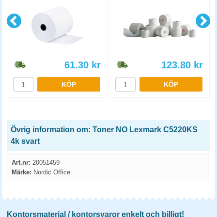
61.30
kr
123.80
kr
KÖP
KÖP
Övrig information om: Toner NO Lexmark C5220KS
4k svart
Art.nr:
20051459
Märke:
Nordic Office
Kontorsmaterial / kontorsvaror enkelt och billigt!