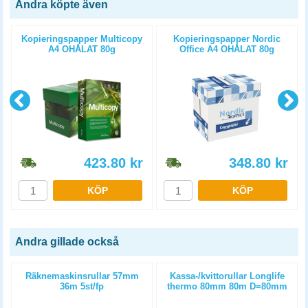
Andra köpte även
Kopieringspapper Multicopy
Kopieringspapper Nordic
A4 OHÅLAT 80g
Office A4 OHÅLAT 80g
5x500st/kartong
5x500st/kartong
423.80
kr
348.80
kr
KÖP
KÖP
Andra gillade också
m
Räknemaskinsrullar 57mm
Kassa-/kvittorullar Longlife
36m 5st/fp
thermo 80mm 80m D=80mm
3st/fp