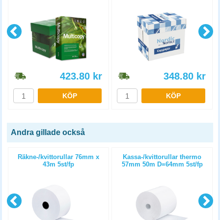
5x500st/kartong
5x500st/kartong
423.80
kr
348.80
kr
KÖP
KÖP
Andra gillade också
Räkne-/kvittorullar 76mm x
Kassa-/kvittorullar thermo
m
43m 5st/fp
57mm 50m D=64mm 5st/fp