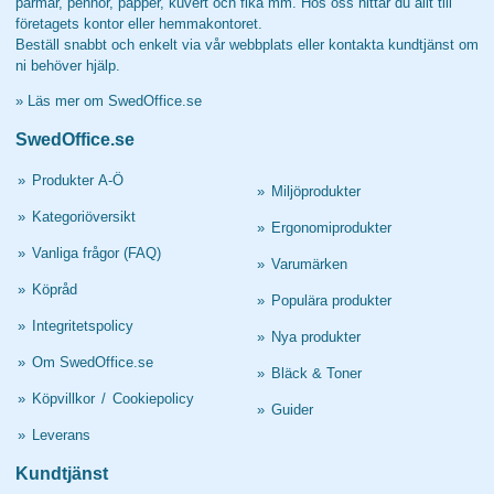
pärmar, pennor, papper, kuvert och fika mm. Hos oss hittar du allt till
företagets kontor eller hemmakontoret.
Beställ snabbt och enkelt via vår webbplats eller kontakta kundtjänst om
ni behöver hjälp.
»
Läs mer om SwedOffice.se
SwedOffice.se
»
Produkter A-Ö
»
Miljöprodukter
»
Kategoriöversikt
»
Ergonomiprodukter
»
Vanliga frågor (FAQ)
»
Varumärken
»
Köpråd
»
Populära produkter
»
Integritetspolicy
»
Nya produkter
»
Om SwedOffice.se
»
Bläck & Toner
»
Köpvillkor
/
Cookiepolicy
»
Guider
»
Leverans
Kundtjänst