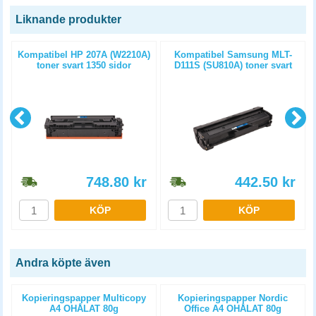
Liknande produkter
Kompatibel HP 207A (W2210A)
Kompatibel Samsung MLT-
toner svart 1350 sidor
D111S (SU810A) toner svart
1000 sidor
748.80
kr
442.50
kr
KÖP
KÖP
Andra köpte även
Kopieringspapper Multicopy
Kopieringspapper Nordic
A4 OHÅLAT 80g
Office A4 OHÅLAT 80g