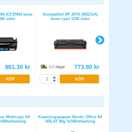
9A (CF259A) toner
Kompatibel HP 207A (W2211A)
Kompatibe
000 sidor
toner cyan 1250 sidor
toner
861.30
kr
773.80
kr
1-2 dagar
1-2 dag
KÖP
KÖP
er Multicopy A4
Kopieringspapper Nordic Office A4
Kopierings
500st/kartong
HÅLAT 80g 5x500st/kartong
OHÅLAT 