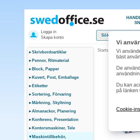
HAND
SN
Logga in
Skapa konto
Vi anvä
Startsida
»
Maskintillb
Vi använde
▸
Skrivbordsartiklar
bäst anvä
▸
Pennor, Ritmaterial
De används
▸
Block, Papper
användnin
▸
Kuvert, Post, Emballage
Du kan acc
▸
Etiketter
på länken 
▸
Sortering, Förvaring
▸
Märkning, Skyltning
Cookie-ins
▸
Almanackor, Planering
▸
Konferens, Presentation
▸
Kontorsmaskiner, Tele
▾
Maskintillbehör,