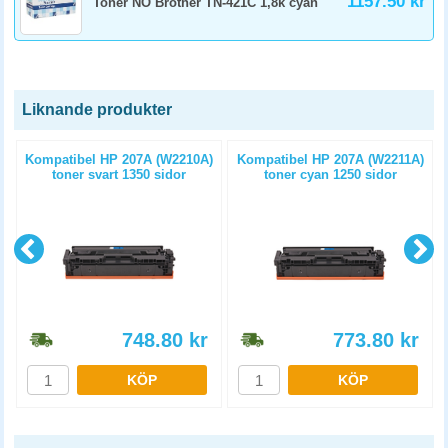
1157.50 kr
Toner NO Brother TN-421C 1,8k cyan
Liknande produkter
t
Kompatibel HP 207A (W2210A)
Kompatibel HP 207A (W2211A)
toner svart 1350 sidor
toner cyan 1250 sidor
748.80
kr
773.80
kr
KÖP
KÖP