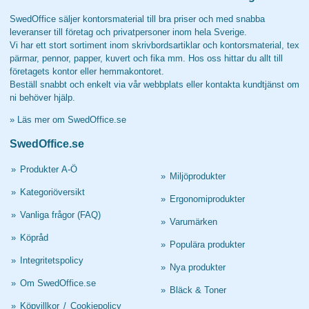
SwedOffice säljer kontorsmaterial till bra priser och med snabba
leveranser till företag och privatpersoner inom hela Sverige.
Vi har ett stort sortiment inom skrivbordsartiklar och kontorsmaterial, tex
pärmar, pennor, papper, kuvert och fika mm. Hos oss hittar du allt till
företagets kontor eller hemmakontoret.
Beställ snabbt och enkelt via vår webbplats eller kontakta kundtjänst om
ni behöver hjälp.
»
Läs mer om SwedOffice.se
SwedOffice.se
»
Produkter A-Ö
»
Miljöprodukter
»
Kategoriöversikt
»
Ergonomiprodukter
»
Vanliga frågor (FAQ)
»
Varumärken
»
Köpråd
»
Populära produkter
»
Integritetspolicy
»
Nya produkter
»
Om SwedOffice.se
»
Bläck & Toner
»
Köpvillkor
/
Cookiepolicy