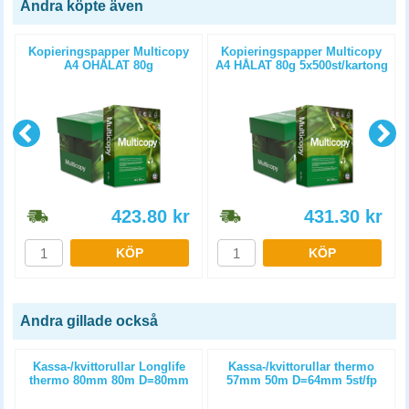
Andra köpte även
Kopieringspapper Multicopy
Kopieringspapper Multicopy
A4 OHÅLAT 80g
A4 HÅLAT 80g 5x500st/kartong
5x500st/kartong
423.80
kr
431.30
kr
KÖP
KÖP
Andra gillade också
m
Kassa-/kvittorullar Longlife
Kassa-/kvittorullar thermo
thermo 80mm 80m D=80mm
57mm 50m D=64mm 5st/fp
3st/fp