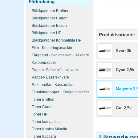
Förbrukning
Bläckpatroner Brother
Bläckpatroner Canon
Bläckpatroner Epson
Bläckpatroner HP
Produktvarianter
Bläckpatroner Kompatibla HP
Film - Kopieringsmaskin
Svart 3k
Färgband - Skrivmaskin - Räknare
Karbonpapper
Cyan 2,5k
Papper- Bläckstråleskrivare
Papper- Laserskrivare
Räknerullar - Kassarullar
Magenta 2,
Tabulatorpapper - Kedjeblanketter
Toner Brother
Toner Canon
Gul 2,5k
Toner HP
Toner kompatibla
Toner Konica Minolta
Liknande pr
Toner Kyocera