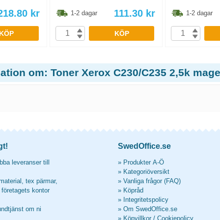
218.80
kr
111.30
kr
1-2 dagar
1-2 dagar
KÖP
KÖP
mation om: Toner Xerox C230/C235 2,5k mag
gt!
SwedOffice.se
ba leveranser till
»
Produkter A-Ö
»
Kategoriöversikt
material, tex pärmar,
»
Vanliga frågor (FAQ)
l företagets kontor
»
Köpråd
»
Integritetspolicy
undtjänst om ni
»
Om SwedOffice.se
»
Köpvillkor
/
Cookiepolicy