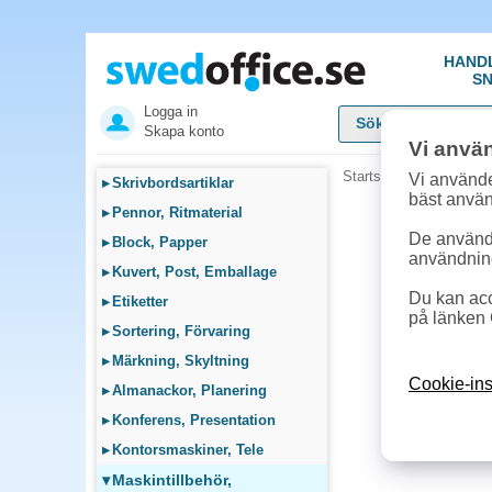
HAND
SN
Logga in
Skapa konto
Vi anvä
Startsida
»
Maskintillb
Vi använde
▸
Skrivbordsartiklar
bäst anvä
▸
Pennor, Ritmaterial
De används
▸
Block, Papper
användnin
▸
Kuvert, Post, Emballage
Du kan acc
▸
Etiketter
på länken 
▸
Sortering, Förvaring
▸
Märkning, Skyltning
Cookie-ins
▸
Almanackor, Planering
▸
Konferens, Presentation
▸
Kontorsmaskiner, Tele
▾
Maskintillbehör,