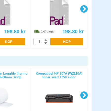
198.80
kr
198.80
kr
1-2 dagar
1-2 dag
KÖP
KÖP
ar Longlife thermo
Kompatibel HP 207A (W2210A)
Kassa-/kvit
=80mm 3st/fp
toner svart 1350 sidor
50m D