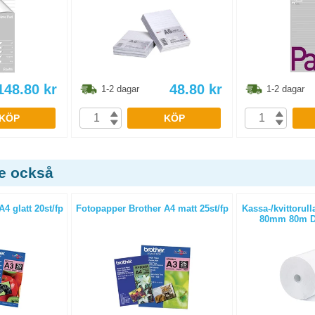
148.80
kr
48.80
kr
1-2 dagar
1-2 dagar
KÖP
KÖP
de också
4 glatt 20st/fp
Fotopapper Brother A4 matt 25st/fp
Kassa-/kvittorull
80mm 80m D