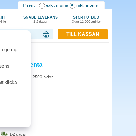
Priser:
exkl. moms
inkl. moms
ITT
SNABB LEVERANS
STORT UTBUD
95 kr
1-2 dagar
Över 12.000 artiklar
TILL KASSAN
or, 0.00 kr
ch ge dig
5 2,5k magenta
tsens
C235. Kapacitet: 2500 sidor.
t klicka
1-2 dagar