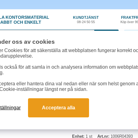
LA KONTORSMATERIAL
KUNDTJÄNST
FRAKTFR
ABBT OCH ENKELT
08-24 50 55
Köp över 9
0 var
nder oss av cookies
ehör, Förbrukning
»
Toner Xerox
»
Toner Xerox C230/C235 2,5k magenta
r Cookies för att säkerställa att webbplatsen fungerar korrekt o
ndarupplevelse.
Toner Xerox C230/C23
 också för att samla in och analysera information om webbpla
g.
Passar till Xerox C230 och Xerox 
eptera eller hantera dina val nedan eller när som helst genom at
Cookie-inställningar längst ner på sidan.
tällningar
Acceptera alla
Enhet:
1 st
Art.nr:
1006R04393