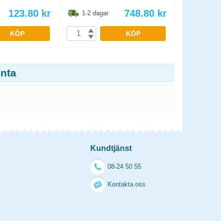
123.80
kr
748.80
kr
1-2 dagar
1-2 dag
KÖP
KÖP
enta
Kundtjänst
08-24 50 55
Kontakta oss