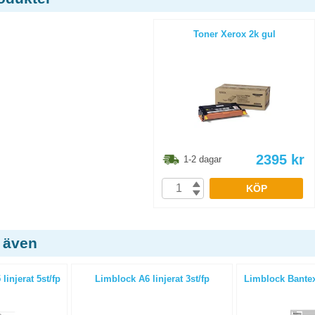
Toner Xerox 2k gul
2395
kr
1-2 dagar
KÖP
 även
injerat 5st/fp
Limblock A6 linjerat 3st/fp
Limblock Bantex 