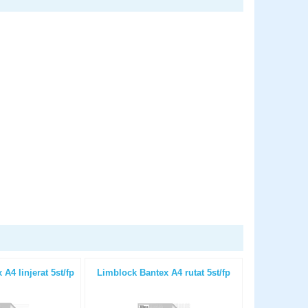
A4 linjerat 5st/fp
Limblock Bantex A4 rutat 5st/fp
Kopierings
OHÅLAT 80