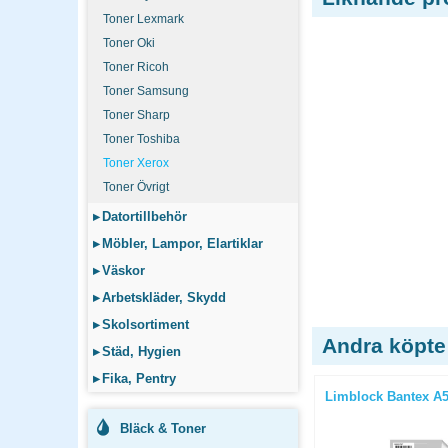
Toner Lexmark
Toner Oki
Toner Ricoh
Toner Samsung
Toner Sharp
Toner Toshiba
Toner Xerox
Toner Övrigt
▸
Datortillbehör
▸
Möbler, Lampor, Elartiklar
▸
Väskor
▸
Arbetskläder, Skydd
▸
Skolsortiment
Andra köpte
▸
Städ, Hygien
▸
Fika, Pentry
neon
Toalettpapper Tork Premium 3
Limblock Bantex A5 l
lager T4 42 rullar/bal
Bläck & Toner