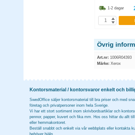
1.30
kr
861.30
kr
1-2 dagar
1-2 dagar
P
KÖP
Övrig infor
Art.nr:
1006R04393
Märke:
Xerox
Kontorsmaterial / kontorsvaror enkelt och billi
SwedOffice säljer kontorsmaterial till bra priser och med snab
företag och privatpersoner inom hela Sverige.
Vi har ett stort sortiment inom skrivbordsartiklar och kontors
pennor, papper, kuvert och fika mm. Hos oss hittar du allt til
eller hemmakontoret.
Beställ snabbt och enkelt via vår webbplats eller kontakta k
behöver hjälp.