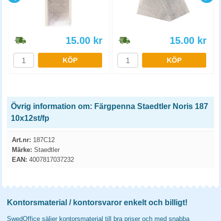
15.00
kr
15.00
kr
KÖP
KÖP
Övrig information om: Färgpenna Staedtler Noris 187
10x12st/fp
Art.nr:
187C12
Märke:
Staedtler
EAN:
4007817037232
Kontorsmaterial / kontorsvaror enkelt och billigt!
SwedOffice säljer kontorsmaterial till bra priser och med snabba