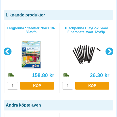
Liknande produkter
Färgpenna Staedtler Noris 187
Tuschpenna PlayBox Smal
36st/fp
Fiberspets svart 12st/fp
158.80
kr
26.30
kr
KÖP
KÖP
Andra köpte även