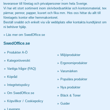
leveranser till företag och privatpersoner inom hela Sverige.
Vi har ett stort sortiment inom skrivbordsartiklar och kontorsmaterial, tex
pärmar, pennor, papper, kuvert och fika mm. Hos oss hittar du allt till
företagets kontor eller hemmakontoret.
Beställ snabbt och enkelt via vår webbplats eller kontakta kundtjänst om
ni behöver hjälp.
»
Läs mer om SwedOffice.se
SwedOffice.se
»
Produkter A-Ö
»
Miljöprodukter
»
Kategoriöversikt
»
Ergonomiprodukter
»
Vanliga frågor (FAQ)
»
Varumärken
»
Köpråd
»
Populära produkter
»
Integritetspolicy
»
Nya produkter
»
Om SwedOffice.se
»
Bläck & Toner
»
Köpvillkor
/
Cookiepolicy
»
Guider
»
Leverans