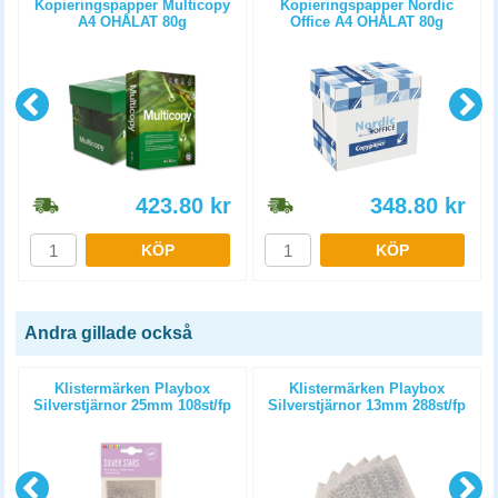
Kopieringspapper Multicopy
Kopieringspapper Nordic
A4 OHÅLAT 80g
Office A4 OHÅLAT 80g
5x500st/kartong
5x500st/kartong
423.80
kr
348.80
kr
KÖP
KÖP
Andra gillade också
Klistermärken Playbox
Klistermärken Playbox
Silverstjärnor 25mm 108st/fp
Silverstjärnor 13mm 288st/fp