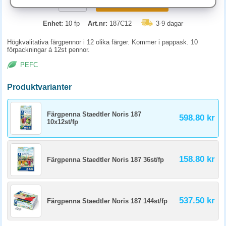
KÖP
Enhet:
10 fp
Art.nr:
187C12
3-9 dagar
Högkvalitativa färgpennor i 12 olika färger. Kommer i pappask. 10
förpackningar á 12st pennor.
PEFC
Produktvarianter
Färgpenna Staedtler Noris 187
598.80 kr
10x12st/fp
158.80 kr
Färgpenna Staedtler Noris 187 36st/fp
537.50 kr
Färgpenna Staedtler Noris 187 144st/fp