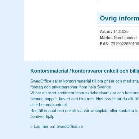
Övrig infor
Art.nr:
1431025
Märke:
Non-branded
EAN:
7319022630106
Kontorsmaterial / kontorsvaror enkelt och billi
SwedOffice säljer kontorsmaterial till bra priser och med snab
företag och privatpersoner inom hela Sverige.
Vi har ett stort sortiment inom skrivbordsartiklar och kontors
pennor, papper, kuvert och fika mm. Hos oss hittar du allt til
eller hemmakontoret.
Beställ snabbt och enkelt via vår webbplats eller kontakta k
behöver hjälp.
»
Läs mer om SwedOffice.se