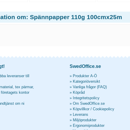
mation om: Spännpapper 110g 100cmx25m
gt!
SwedOffice.se
ba leveranser till
»
Produkter A-Ö
»
Kategoriöversikt
material, tex pärmar,
»
Vanliga frågor (FAQ)
l företagets kontor
»
Köpråd
»
Integritetspolicy
undtjänst om ni
»
Om SwedOffice.se
»
Köpvillkor
/
Cookiepolicy
»
Leverans
»
Miljöprodukter
»
Ergonomiprodukter