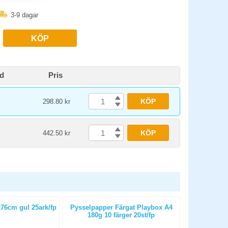
3-9 dagar
KÖP
id
Pris
KÖP
298.80 kr
KÖP
442.50 kr
76cm gul 25ark/fp
Pysselpapper Färgat Playbox A4
Silkespa
180g 10 färger 20st/fp