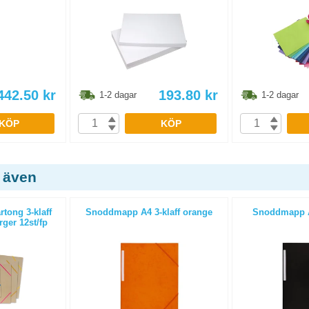
442.50
kr
193.80
kr
1-2 dagar
1-2 dagar
KÖP
KÖP
 även
tong 3-klaff
Snoddmapp A4 3-klaff orange
Snoddmapp A4
ger 12st/fp