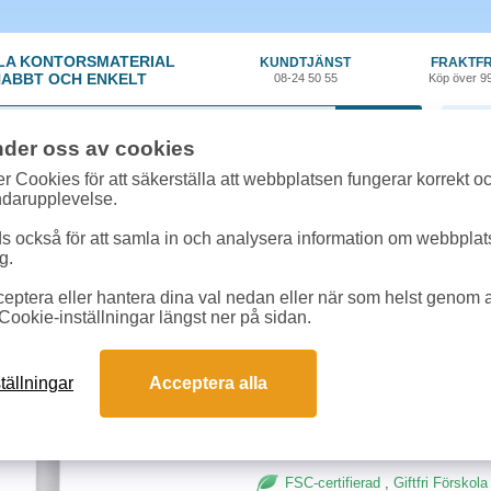
LA KONTORSMATERIAL
KUNDTJÄNST
FRAKTFR
ABBT OCH ENKELT
08-24 50 55
Köp över 9
0 var
nder oss av cookies
nt
»
Papper & Kartong
»
Spännpapper 110g 100cmx25m
r Cookies för att säkerställa att webbplatsen fungerar korrekt o
ndarupplevelse.
Spännpapper 110g 1
 också för att samla in och analysera information om webbpla
g.
Spännpapper är ett enkelt skiss- 
eptera eller hantera dina val nedan eller när som helst genom at
förskolar. Passar både torra och v
Cookie-inställningar längst ner på sidan.
Mått:
100cm x 25m
Ytvikt:
110g
tällningar
Acceptera alla
FSC-certifierad
,
Giftfri Förskola