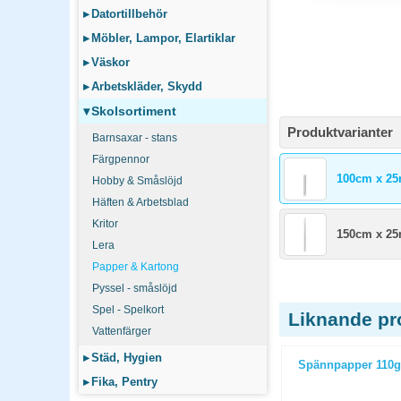
▸
Datortillbehör
▸
Möbler, Lampor, Elartiklar
▸
Väskor
▸
Arbetskläder, Skydd
▾
Skolsortiment
Produktvarianter
Barnsaxar - stans
Färgpennor
100cm x 2
Hobby & Småslöjd
Häften & Arbetsblad
Kritor
150cm x 2
Lera
Papper & Kartong
Pyssel - småslöjd
Spel - Spelkort
Liknande pr
Vattenfärger
▸
Städ, Hygien
m orange
Pysselpapper Playbox A4 180g vit
Spännpapper 110
25st/fp
▸
Fika, Pentry