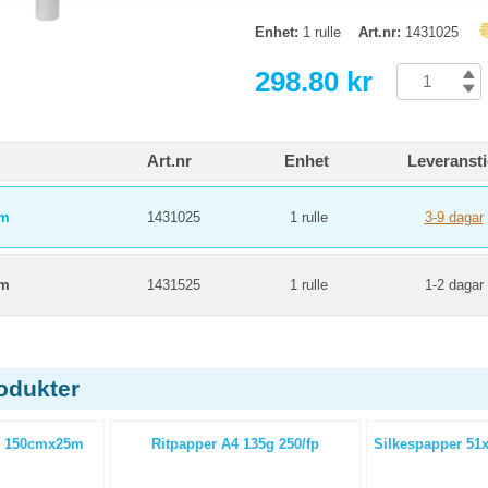
Enhet:
1 rulle
Art.nr:
1431025
298.80 kr
Art.nr
Enhet
Leveranst
5m
1431025
1 rulle
3-9 dagar
5m
1431525
1 rulle
1-2 dagar
odukter
g 150cmx25m
Ritpapper A4 135g 250/fp
Silkespapper 51x