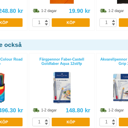
248.80
kr
19.90
kr
1-2 dagar
1-2 dagar
KÖP
KÖP
de också
 Colour Road
Färgpennor Faber-Castell
Akvarellpennor 
p
Goldfaber Aqua 12st/fp
Grip 
496.30
kr
148.80
kr
1-2 dagar
1-2 dagar
KÖP
KÖP