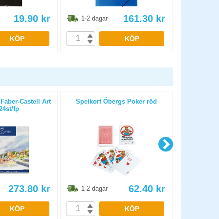
19.90
kr
161.30
kr
1-2 dagar
1-2 dag
KÖP
KÖP
Faber-Castell Art
Spelkort Öbergs Poker röd
Skol- & 
24st/fp
273.80
kr
62.40
kr
1-2 dagar
1-2 dag
KÖP
KÖP