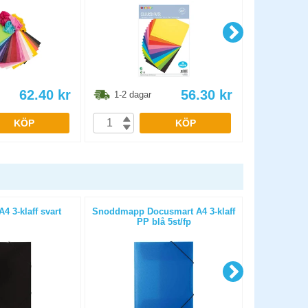
62.40
kr
56.30
kr
1-2 dagar
1-2 dag
KÖP
KÖP
 3-klaff svart
Snoddmapp Docusmart A4 3-klaff
Snoddmap
PP blå 5st/fp