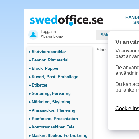
HAND
SN
Logga in
Skapa konto
Vi anvä
Startsida
»
Skolsortime
Vi använde
▸
Skrivbordsartiklar
bäst anvä
▸
Pennor, Ritmaterial
De används
▸
Block, Papper
användnin
▸
Kuvert, Post, Emballage
Du kan acc
▸
Etiketter
på länken 
▸
Sortering, Förvaring
▸
Märkning, Skyltning
Cookie-ins
▸
Almanackor, Planering
▸
Konferens, Presentation
▸
Kontorsmaskiner, Tele
▸
Maskintillbehör, Förbrukning