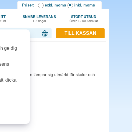
Priser:
exkl. moms
inkl. moms
ITT
SNABB LEVERANS
STORT UTBUD
95 kr
1-2 dagar
Över 12.000 artiklar
TILL KASSAN
or, 0.00 kr
ch ge dig
00cmx25m
tsens
och ritpapper som lämpar sig utmärkt för skolor och
t klicka
åta färger.