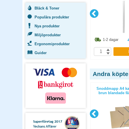
Bläck & Toner
Populära produkter
Nya produkter
Miljöprodukter
2.40
kr
68.80
kr
1-2 dagar
1-2 dagar
Ergonomiprodukter
P
KÖP
Guider
Andra köpte
ff blå
Snoddmapp A4 grön
Snoddmapp A4 kar
brun blandade fär