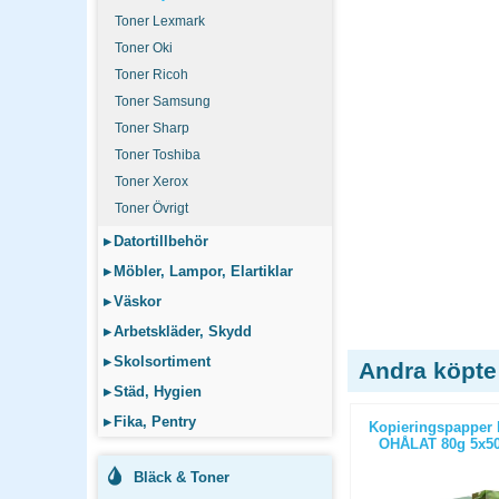
Toner Lexmark
Toner Oki
Toner Ricoh
Toner Samsung
Toner Sharp
Toner Toshiba
Toner Xerox
Toner Övrigt
▸
Datortillbehör
▸
Möbler, Lampor, Elartiklar
▸
Väskor
▸
Arbetskläder, Skydd
▸
Skolsortiment
Andra köpte
▸
Städ, Hygien
▸
Fika, Pentry
ticopy A3
Kopieringspapper Nordic Office
Kopieringspapper 
/paket
Xpressbox A4 OHÅLAT 80g
OHÅLAT 80g 5x50
2500st/kartong
Bläck & Toner