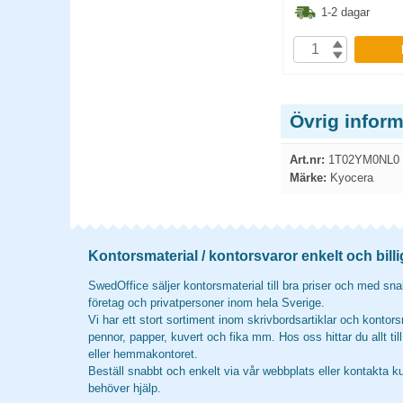
3.80
kr
748.80
kr
1-2 dagar
1-2 dagar
P
KÖP
Övrig infor
Art.nr:
1T02YM0NL0
Märke:
Kyocera
Kontorsmaterial / kontorsvaror enkelt och billi
SwedOffice säljer kontorsmaterial till bra priser och med snab
företag och privatpersoner inom hela Sverige.
Vi har ett stort sortiment inom skrivbordsartiklar och kontors
pennor, papper, kuvert och fika mm. Hos oss hittar du allt til
eller hemmakontoret.
Beställ snabbt och enkelt via vår webbplats eller kontakta k
behöver hjälp.