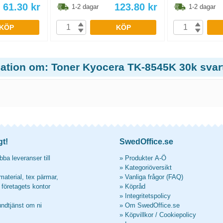
61.30
kr
123.80
kr
1-2 dagar
1-2 dagar
KÖP
KÖP
mation om: Toner Kyocera TK-8545K 30k svar
gt!
SwedOffice.se
ba leveranser till
»
Produkter A-Ö
»
Kategoriöversikt
material, tex pärmar,
»
Vanliga frågor (FAQ)
l företagets kontor
»
Köpråd
»
Integritetspolicy
undtjänst om ni
»
Om SwedOffice.se
»
Köpvillkor
/
Cookiepolicy