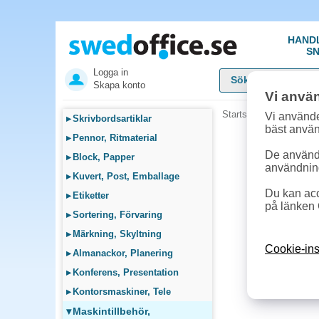
HAND
SN
Logga in
Skapa konto
Vi anvä
Startsida
»
Maskintillb
Vi använde
▸
Skrivbordsartiklar
bäst anvä
▸
Pennor, Ritmaterial
De används
▸
Block, Papper
användnin
▸
Kuvert, Post, Emballage
Du kan acc
▸
Etiketter
på länken 
▸
Sortering, Förvaring
▸
Märkning, Skyltning
Cookie-ins
▸
Almanackor, Planering
▸
Konferens, Presentation
▸
Kontorsmaskiner, Tele
▾
Maskintillbehör,