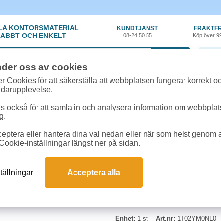
LA KONTORSMATERIAL
KUNDTJÄNST
FRAKTFR
ABBT OCH ENKELT
08-24 50 55
Köp över 9
0 var
nder oss av cookies
ehör, Förbrukning
»
Toner Kyocera
»
Toner Kyocera TK-8545K 30k svart
r Cookies för att säkerställa att webbplatsen fungerar korrekt o
ndarupplevelse.
Toner Kyocera TK-854
 också för att samla in och analysera information om webbpla
g.
Passar till Kyocera TASKalfa 4054c
eptera eller hantera dina val nedan eller när som helst genom at
Cookie-inställningar längst ner på sidan.
tällningar
Acceptera alla
Enhet:
1 st
Art.nr:
1T02YM0NL0