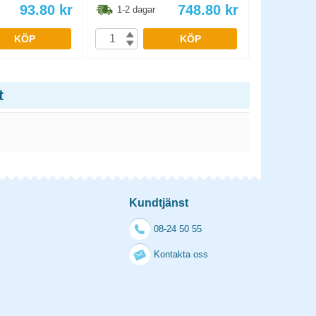
93.80
kr
748.80
kr
1-2 dagar
1-2 dag
KÖP
KÖP
t
Kundtjänst
08-24 50 55
Kontakta oss