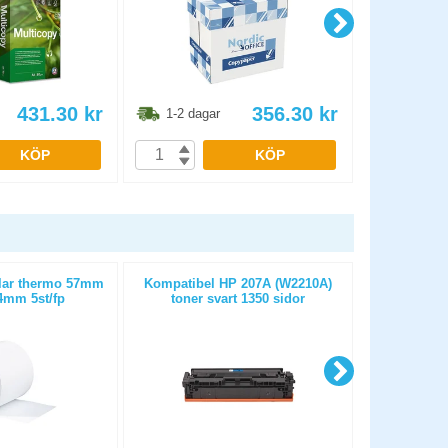
431.30
kr
356.30
kr
1-2 dagar
1-2 dag
KÖP
KÖP
llar thermo 57mm
Kompatibel HP 207A (W2210A)
Kassa-/kvit
mm 5st/fp
toner svart 1350 sidor
25m D