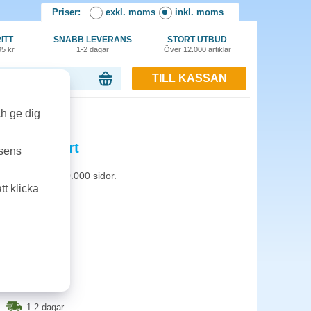
Priser:
exkl. moms
inkl. moms
ITT
SNABB LEVERANS
STORT UTBUD
95 kr
1-2 dagar
Över 12.000 artiklar
TILL KASSAN
or, 0.00 kr
ch ge dig
5K 30k svart
tsens
i. Kapacitet: 30.000 sidor.
t klicka
1-2 dagar