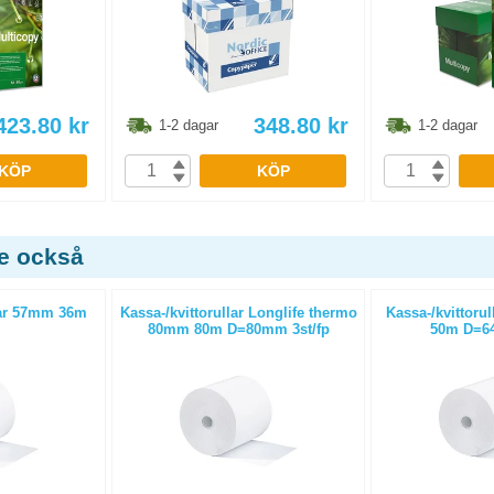
423.80
kr
348.80
kr
1-2 dagar
1-2 dagar
KÖP
KÖP
de också
ar 57mm 36m
Kassa-/kvittorullar Longlife thermo
Kassa-/kvittoru
80mm 80m D=80mm 3st/fp
50m D=64