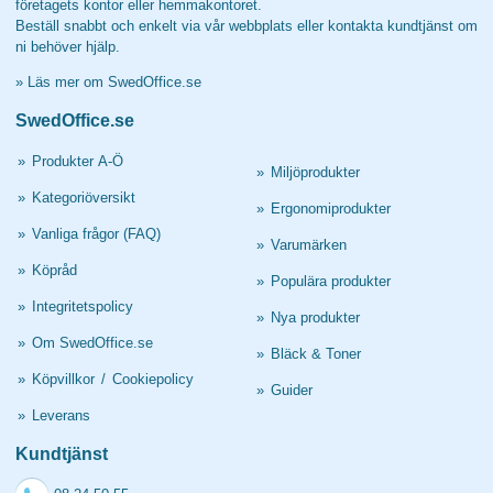
företagets kontor eller hemmakontoret.
Beställ snabbt och enkelt via vår webbplats eller kontakta kundtjänst om
ni behöver hjälp.
»
Läs mer om SwedOffice.se
SwedOffice.se
»
Produkter A-Ö
»
Miljöprodukter
»
Kategoriöversikt
»
Ergonomiprodukter
»
Vanliga frågor (FAQ)
»
Varumärken
»
Köpråd
»
Populära produkter
»
Integritetspolicy
»
Nya produkter
»
Om SwedOffice.se
»
Bläck & Toner
»
Köpvillkor
/
Cookiepolicy
»
Guider
»
Leverans
Kundtjänst