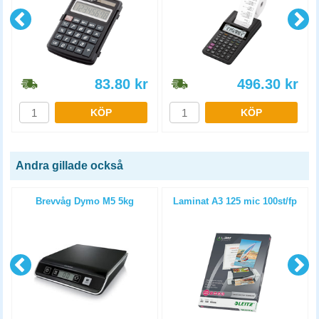
83.80
kr
496.30
kr
KÖP
KÖP
Andra gillade också
Brevvåg Dymo M5 5kg
Laminat A3 125 mic 100st/fp