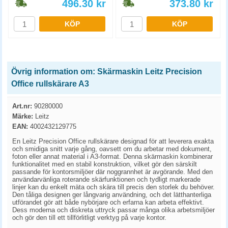
496.30
kr
373.80
kr
KÖP
KÖP
Övrig information om: Skärmaskin Leitz Precision
Office rullskärare A3
Art.nr:
90280000
Märke:
Leitz
EAN:
4002432129775
En Leitz Precision Office rullskärare designad för att leverera exakta
och smidiga snitt varje gång, oavsett om du arbetar med dokument,
foton eller annat material i A3-format. Denna skärmaskin kombinerar
funktionalitet med en stabil konstruktion, vilket gör den särskilt
passande för kontorsmiljöer där noggrannhet är avgörande. Med den
användarvänliga roterande skärfunktionen och tydligt markerade
linjer kan du enkelt mäta och skära till precis den storlek du behöver.
Den tåliga designen ger långvarig användning, och det lätthanterliga
utförandet gör att både nybörjare och erfarna kan arbeta effektivt.
Dess moderna och diskreta uttryck passar många olika arbetsmiljöer
och gör den till ett tillförlitligt verktyg på varje kontor.