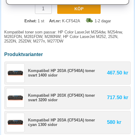
KÖP
Enhet:
1 st
Art.nr:
K-CF542A
1-2 dagar
Kompatibel toner som passar: HP Color LaserJet M254dw, M254nw,
M281FDN, M281FDW, M280NW; HP Color LaserJet M252, 252N,
252DN, 252DW, M277n, M277DW
Produktvarianter
Kompatibel HP 203A (CF540A) toner
467.50 kr
svart 1400 sidor
Kompatibel HP 203X (CF540X) toner
717.50 kr
svart 3200 sidor
Kompatibel HP 203A (CF541A) toner
580 kr
cyan 1300 sidor