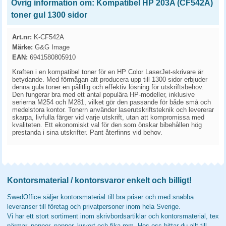
Övrig information om: Kompatibel HP 203A (CF542A)
toner gul 1300 sidor
Art.nr:
K-CF542A
Märke:
G&G Image
EAN:
6941580805910
Kraften i en kompatibel toner för en HP Color LaserJet-skrivare är
betydande. Med förmågan att producera upp till 1300 sidor erbjuder
denna gula toner en pålitlig och effektiv lösning för utskriftsbehov.
Den fungerar bra med ett antal populära HP-modeller, inklusive
serierna M254 och M281, vilket gör den passande för både små och
medelstora kontor. Tonern använder laserutskriftsteknik och levererar
skarpa, livfulla färger vid varje utskrift, utan att kompromissa med
kvaliteten. Ett ekonomiskt val för den som önskar bibehållen hög
prestanda i sina utskrifter. Pant återfinns vid behov.
Kontorsmaterial / kontorsvaror enkelt och billigt!
SwedOffice säljer kontorsmaterial till bra priser och med snabba
leveranser till företag och privatpersoner inom hela Sverige.
Vi har ett stort sortiment inom skrivbordsartiklar och kontorsmaterial, tex
pärmar, pennor, papper, kuvert och fika mm. Hos oss hittar du allt till