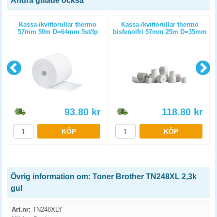
Andra gillade också
)
Kassa-/kvittorullar thermo
Kassa-/kvittorullar thermo
57mm 50m D=64mm 5st/fp
bisfenolfri 57mm 25m D=35mm
5st/fp
93.80
kr
118.80
kr
KÖP
KÖP
Övrig information om: Toner Brother TN248XL 2,3k
gul
Art.nr:
TN248XLY