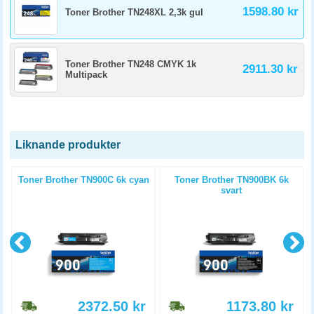
1598.80 kr
Toner Brother TN248XL 2,3k gul
Toner Brother TN248 CMYK 1k
2911.30 kr
Multipack
Liknande produkter
l
Toner Brother TN900C 6k cyan
Toner Brother TN900BK 6k
svart
2372.50
kr
1173.80
kr