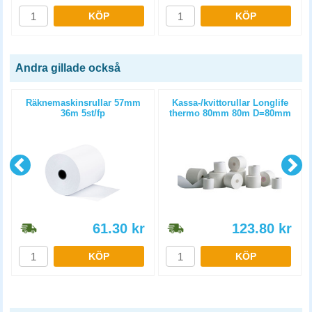
KÖP
KÖP
Andra gillade också
Räknemaskinsrullar 57mm
Kassa-/kvittorullar Longlife
36m 5st/fp
thermo 80mm 80m D=80mm
3st/fp
61.30
kr
123.80
kr
KÖP
KÖP