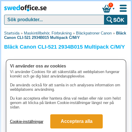
0
▼
Startsida
»
Maskintillbehör, Förbrukning
»
Bläckpatroner Canon
»
Bläck
Canon CLI-521 2934B015 Multipack C/M/Y
Bläck Canon CLI-521 2934B015 Multipack C/M/Y
Vi använder oss av cookies
Vi använder Cookies för att säkerställa att webbplatsen fungerar
korrekt och ge dig bäst användarupplevelse.
De används också för att samla in och analysera information om
webbplatsens användning.
Du kan acceptera eller hantera dina val nedan eller när som helst
genom att klicka på länken Cookie-inställningar längst ner på
sidan.
592.50 kr
Acceptera alla
Cookie-inställningar
(inkl. moms)