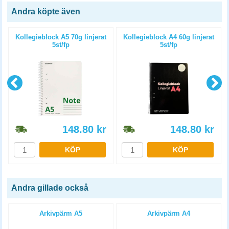
Andra köpte även
5
Kollegieblock A5 70g linjerat
Kollegieblock A4 60g linjerat
5st/fp
5st/fp
148.80
kr
148.80
kr
KÖP
KÖP
Andra gillade också
Arkivpärm A5
Arkivpärm A4