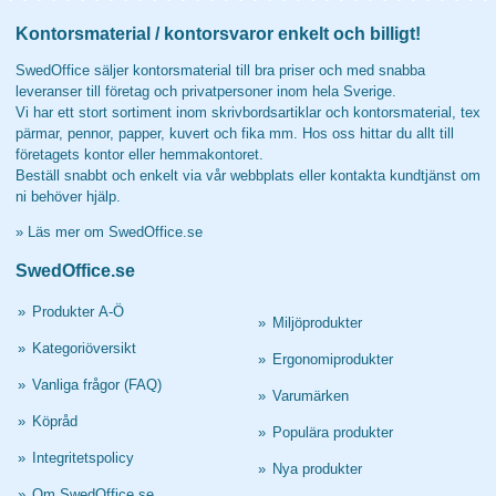
Kontorsmaterial / kontorsvaror enkelt och billigt!
SwedOffice säljer kontorsmaterial till bra priser och med snabba
leveranser till företag och privatpersoner inom hela Sverige.
Vi har ett stort sortiment inom skrivbordsartiklar och kontorsmaterial, tex
pärmar, pennor, papper, kuvert och fika mm. Hos oss hittar du allt till
företagets kontor eller hemmakontoret.
Beställ snabbt och enkelt via vår webbplats eller kontakta kundtjänst om
ni behöver hjälp.
»
Läs mer om SwedOffice.se
SwedOffice.se
»
Produkter A-Ö
»
Miljöprodukter
»
Kategoriöversikt
»
Ergonomiprodukter
»
Vanliga frågor (FAQ)
»
Varumärken
»
Köpråd
»
Populära produkter
»
Integritetspolicy
»
Nya produkter
»
Om SwedOffice.se