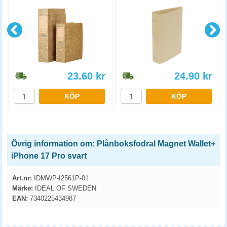
23.60
kr
24.90
kr
KÖP
KÖP
Övrig information om: Plånboksfodral Magnet Wallet+
iPhone 17 Pro svart
Art.nr:
IDMWP-I2561P-01
Märke:
IDEAL OF SWEDEN
EAN:
7340225434987