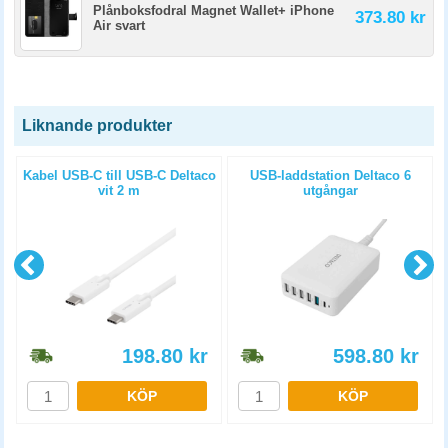
Plånboksfodral Magnet Wallet+ iPhone
373.80 kr
Air svart
Liknande produkter
Kabel USB-C till USB-C Deltaco
USB-laddstation Deltaco 6
vit 2 m
utgångar
198.80
kr
598.80
kr
KÖP
KÖP