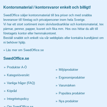
Kontorsmaterial / kontorsvaror enkelt och billigt!
SwedOffice säljer kontorsmaterial till bra priser och med snabba
leveranser till företag och privatpersoner inom hela Sverige.
Vi har ett stort sortiment inom skrivbordsartiklar och kontorsmaterial, tex
pärmar, pennor, papper, kuvert och fika mm. Hos oss hittar du allt till
företagets kontor eller hemmakontoret.
Beställ snabbt och enkelt via vår webbplats eller kontakta kundtjänst om
ni behöver hjälp.
»
Läs mer om SwedOffice.se
SwedOffice.se
»
Produkter A-Ö
»
Miljöprodukter
»
Kategoriöversikt
»
Ergonomiprodukter
»
Vanliga frågor (FAQ)
»
Varumärken
»
Köpråd
»
Populära produkter
»
Integritetspolicy
»
Nya produkter
»
Om SwedOffice.se