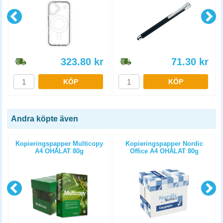
323.80
kr
71.30
kr
KÖP
KÖP
Andra köpte även
Kopieringspapper Multicopy
Kopieringspapper Nordic
A4 OHÅLAT 80g
Office A4 OHÅLAT 80g
5x500st/kartong
5x500st/kartong