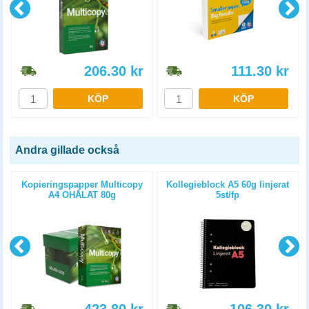
206.30
kr
111.30
kr
KÖP
KÖP
Andra gillade också
Kopieringspapper Multicopy
Kollegieblock A5 60g linjerat
A4 OHÅLAT 80g
5st/fp
5x500st/kartong