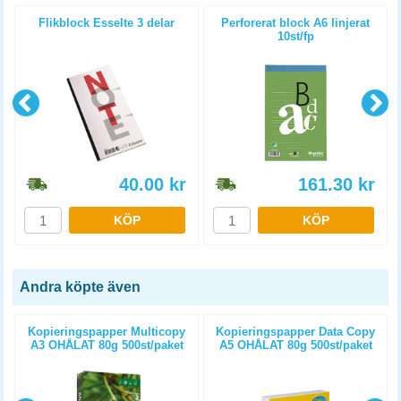
Flikblock Esselte 3 delar
Perforerat block A6 linjerat
10st/fp
40.00
kr
161.30
kr
KÖP
KÖP
Andra köpte även
Kopieringspapper Multicopy
Kopieringspapper Data Copy
A3 OHÅLAT 80g 500st/paket
A5 OHÅLAT 80g 500st/paket