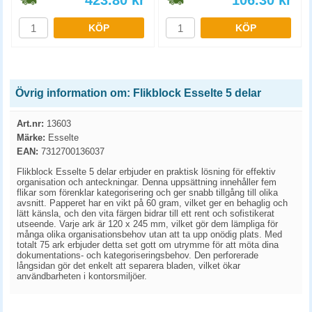
423.80
kr
106.30
kr
KÖP
KÖP
Övrig information om: Flikblock Esselte 5 delar
Art.nr:
13603
Märke:
Esselte
EAN:
7312700136037
Flikblock Esselte 5 delar erbjuder en praktisk lösning för effektiv
organisation och anteckningar. Denna uppsättning innehåller fem
flikar som förenklar kategorisering och ger snabb tillgång till olika
avsnitt. Papperet har en vikt på 60 gram, vilket ger en behaglig och
lätt känsla, och den vita färgen bidrar till ett rent och sofistikerat
utseende. Varje ark är 120 x 245 mm, vilket gör dem lämpliga för
många olika organisationsbehov utan att ta upp onödig plats. Med
totalt 75 ark erbjuder detta set gott om utrymme för att möta dina
dokumentations- och kategoriseringsbehov. Den perforerade
långsidan gör det enkelt att separera bladen, vilket ökar
användbarheten i kontorsmiljöer.