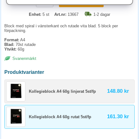
KÖP
Enhet:
5 st
Art.nr:
13667
1-2 dagar
Block med spiral i vänsterkant och rutade vita blad. 5 block per
förpackning.
Format:
A4
Blad:
70st rutade
Ytvikt:
60g
Svanenmärkt
Produktvarianter
148.80 kr
Kollegieblock A4 60g linjerat 5st/fp
161.30 kr
Kollegieblock A4 60g rutat 5st/fp