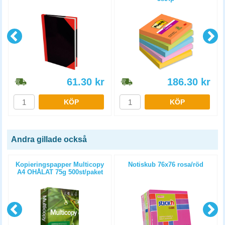
61.30
kr
186.30
kr
KÖP
KÖP
Andra gillade också
Kopieringspapper Multicopy
Notiskub 76x76 rosa/röd
g
A4 OHÅLAT 75g 500st/paket