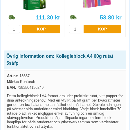
111.30
kr
53.80
kr
KÖP
KÖP
Övrig information om: Kollegieblock A4 60g rutat
5st/fp
Art.nr:
13667
Märke:
Kontorab
EAN:
7393504136249
Detta kollegieblock i A4-format erbjuder praktiskt rutat, vitt papper för
dina anteckningsbehov. Med en ytvikt på 60 gram per kvadratmeter
ger det en bra balans mellan lätthet och hållbarhet. Spiralbindningen
på vänster sida underlättar enkel bläddring. Varje block innehåller 70
rutade blad, vilket möjliggör enkel avrivning och en smidig
skrivupplevelse. Produkten säljs i förpackningar om fem block,
lämpliga för både studenter och yrkesverksamma som värdesätter
funktionalitet och slitstyrka.