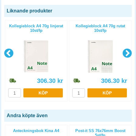
Liknande produkter
Kollegieblock A4 70g linjerat
Kollegieblock A4 70g rutat
10st/fp
10st/fp
306.30
kr
306.30
kr
KÖP
KÖP
Andra köpte även
Anteckningsbok Kina A4
Post-it SS 76x76mm Boost
5st/fp