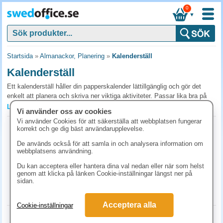
0
▼
Startsida
»
Almanackor, Planering
»
Kalenderställ
Kalenderställ
Ett kalenderställ håller din papperskalender lättillgänglig och gör det
enkelt att planera och skriva ner viktiga aktiviteter. Passar lika bra på
kontoret som hemma och ger bättre överblick, ordning och effektivare
Läs mer »
Vi använder oss av cookies
tidshantering. Välj bland olika modeller för en stilren, praktisk lösning
Vi använder Cookies för att säkerställa att webbplatsen fungerar
som förbättrar din arbetsyta - köp idag för bättre kontroll över din tid.
Kalenderställ stort plexi
korrekt och ge dig bäst användarupplevelse.
Art.nr:
92259700
Vanliga frågor och svar om kalenderställ
De används också för att samla in och analysera information om
1-2 dagar
webbplatsens användning.
Behöver jag ett kalenderställ?
146.30 kr
(inkl. moms)
Du kan acceptera eller hantera dina val nedan eller när som helst
Om du använder en lös bordskalender håller stället den på plats, ger en
genom att klicka på länken Cookie-inställningar längst ner på
KÖP
sidan.
snyggare arbetsyta och gör det lättare att bläddra. Vissa modeller har
även förvaringsfack för pennor och småsaker. Välj utifrån hur trångt det
är på skrivbordet.
Acceptera alla
Cookie-inställningar
Kalenderställ litet plexi
Passar stället alla bordskalendrar?