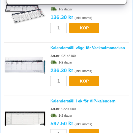
Art.nr:
92258700
Ställen är ofta storleksanpassade. Kontrollera måtten på din kalender
1-2 dagar
(oftast 17x24 cm eller liknande). Universalställ med justerbar bredd
136.30 kr
passar de flesta märken. Välj med tyngd i botten så stället inte tippar.
(inkl. moms)
KÖP
Kalenderställ vägg för Veckoalmanackan
Art.nr:
92148100
1-2 dagar
236.30 kr
(inkl. moms)
KÖP
Kalenderställ i ek för VIP-kalendern
Art.nr:
92206000
1-2 dagar
597.50 kr
(inkl. moms)