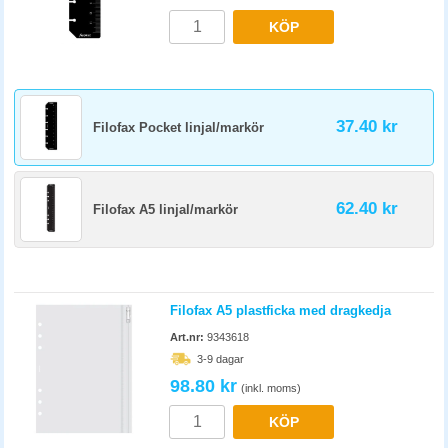
KÖP
37.40 kr
Filofax Pocket linjal/markör
62.40 kr
Filofax A5 linjal/markör
Filofax A5 plastficka med dragkedja
Art.nr:
9343618
3-9 dagar
98.80 kr
(inkl. moms)
KÖP