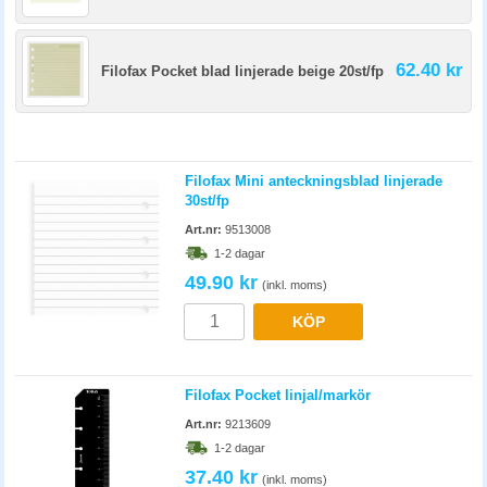
62.40 kr
Filofax Pocket blad linjerade beige 20st/fp
Filofax Mini anteckningsblad linjerade
30st/fp
Art.nr:
9513008
1-2 dagar
49.90 kr
(inkl. moms)
KÖP
Filofax Pocket linjal/markör
Art.nr:
9213609
1-2 dagar
37.40 kr
(inkl. moms)