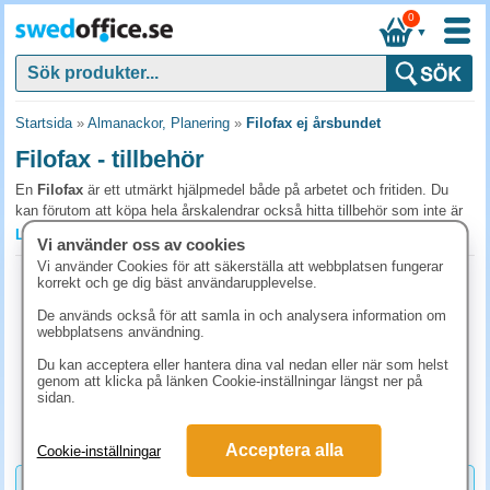
0
▼
Startsida
»
Almanackor, Planering
»
Filofax ej årsbundet
Filofax - tillbehör
En
Filofax
är ett utmärkt hjälpmedel både på arbetet och fritiden. Du
kan förutom att köpa hela årskalendrar också hitta tillbehör som inte är
årsbundna. På så sätt kan du göra din Filofax personlig med de tillbehör
Läs mer »
Vi använder oss av cookies
du behöver. På grund av att behoven är individuella utifrån arbete och
Vi använder Cookies för att säkerställa att webbplatsen fungerar
livssituation, är en Filofax ett bättre val, än en vanlig kalender, eftersom
Filofax A5 Metropol svart
korrekt och ge dig bäst användarupplevelse.
den är möjlig att anpassa.
Art.nr:
9076968
De används också för att samla in och analysera information om
3-9 dagar
webbplatsens användning.
Tips när köper tillbehör till Filofax
886.30 kr
(inkl. moms)
Du kan acceptera eller hantera dina val nedan eller när som helst
Se över vad det är du har användning för, innan du införskaffar dig
genom att klicka på länken Cookie-inställningar längst ner på
tillbehör till din Filofax. Linjerade blad för anteckningar är ett givet
KÖP
sidan.
tillbehör för många. Där kan du bland annat skriva ner viktiga saker eller
en inköpslista när du inte har något annat i närheten. Vi erbjuder flera
Acceptera alla
Cookie-inställningar
typer av anteckningsblad till Filofax med varierande antal blad. Bladen
finns även i olika färger som till exempel blått, rosa och beige. Ett annat