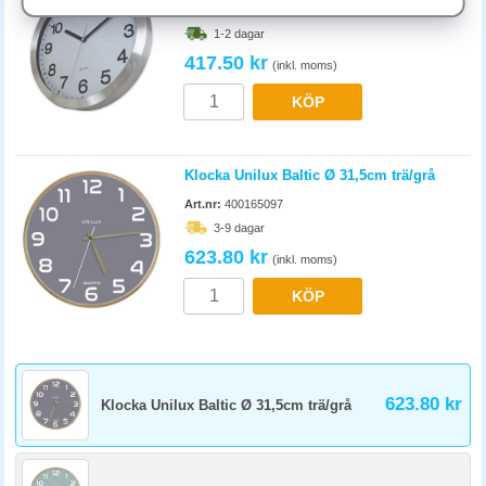
Analog är klassisk och syns på avstånd, bra för konferensrum och
Art.nr:
F6664A
receptioner. Digital visar exakt tid och kan visa flera tidszoner, bra för
1-2 dagar
internationella företag. Välj radiostyrd modell om alla klockor i kontoret
417.50 kr
ska visa exakt samma tid.
(inkl. moms)
KÖP
Klocka Unilux Baltic Ø 31,5cm trä/grå
Art.nr:
400165097
3-9 dagar
623.80 kr
(inkl. moms)
KÖP
623.80 kr
Klocka Unilux Baltic Ø 31,5cm trä/grå