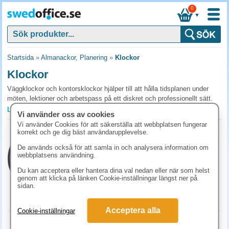
0
▼
Startsida
»
Almanackor, Planering
»
Klockor
Klockor
Väggklockor och kontorsklockor hjälper till att hålla tidsplanen under
möten, lektioner och arbetspass på ett diskret och professionellt sätt.
Med en välvald klocka skapar du ordning och ett välplanerat intryck i
Läs mer »
Vi använder oss av cookies
hela kontorsmiljön. Beställ klockor för ert kontor och era mötesrum från
Vi använder Cookies för att säkerställa att webbplatsen fungerar
SwedOffice.
Klocka Unilux Pop Ø 28 cm svart
korrekt och ge dig bäst användarupplevelse.
Art.nr:
400094281
Vanliga frågor och svar om klockor
De används också för att samla in och analysera information om
1-2 dagar
webbplatsens användning.
Vilken kontorsklocka passar för konferensrum?
293.80 kr
(inkl. moms)
Du kan acceptera eller hantera dina val nedan eller när som helst
En tyst väggur (utan tickande sekundvisare) i 30-40 cm diameter är
genom att klicka på länken Cookie-inställningar längst ner på
KÖP
sidan.
standard, synlig från hela rummet utan att störa möten. Digitala klockor
är ett alternativ när flera tidszoner behöver visas.
Acceptera alla
Cookie-inställningar
Analog eller digital kontorsklocka?
Väggklocka Quartz Tiq 30cm aluminium