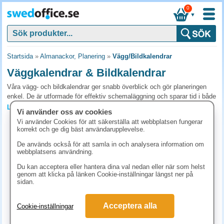
0
▼
Startsida
»
Almanackor, Planering
»
Vägg/Bildkalendrar
Väggkalendrar & Bildkalendrar
Våra vägg- och bildkalendrar ger snabb överblick och gör planeringen
enkel. De är utformade för effektiv schemaläggning och sparar tid i både
hem och arbete. Köp en praktisk, platsbesparande och stilren kalender
Läs mer »
Vi använder oss av cookies
som fungerar både som verktyg och dekoration.
Vi använder Cookies för att säkerställa att webbplatsen fungerar
korrekt och ge dig bäst användarupplevelse.
Vanliga frågor och svar om väggkalendrar &
De används också för att samla in och analysera information om
bildkalendrar
webbplatsens användning.
Vilken väggkalender ska jag välja?
Du kan acceptera eller hantera dina val nedan eller när som helst
genom att klicka på länken Cookie-inställningar längst ner på
Halvårskalendern (typ Hallonalmanackan) ger snabb översikt med datum
sidan.
och namnsdagar. Månadskalendern har plats för anteckningar, bättre om
du vill skriva in möten direkt på väggen. Bildkalendrar fungerar
Acceptera alla
dessutom som dekoration.
Cookie-inställningar