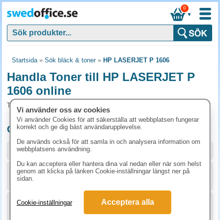
0
▼
Startsida
»
Sök bläck & toner
»
HP LASERJET P 1606
Handla Toner till HP LASERJET P
1606 online
Toner och tillbehör som passar till HP LASERJET P 1606
Vi använder oss av cookies
Vi använder Cookies för att säkerställa att webbplatsen fungerar
korrekt och ge dig bäst användarupplevelse.
Originalprodukter till HP LASERJET P 1606
De används också för att samla in och analysera information om
webbplatsens användning.
Storlek / info
Art.nr
Du kan acceptera eller hantera dina val nedan eller när som helst
genom att klicka på länken Cookie-inställningar längst ner på
KÖP
CE278A
1555 kr
sidan.
Acceptera alla
Cookie-inställningar
KÖP
CE278AD
2773.80 kr