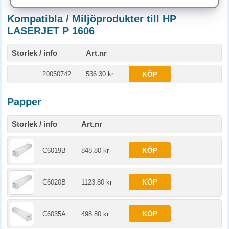
Kompatibla / Miljöprodukter till HP
LASERJET P 1606
Storlek / info
Art.nr
20050742
536.30 kr
KÖP
Papper
Storlek / info
Art.nr
KÖP
C6019B
848.80 kr
KÖP
C6020B
1123.80 kr
KÖP
C6035A
498.80 kr