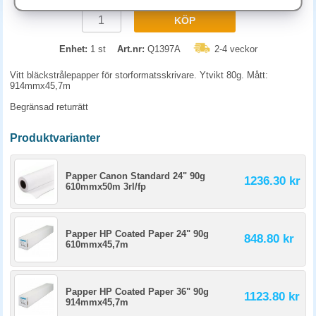
KÖP
Enhet:
1 st
Art.nr:
Q1397A
2-4 veckor
Vitt bläckstrålepapper för storformatsskrivare. Ytvikt 80g. Mått:
914mmx45,7m
Begränsad returrätt
Produktvarianter
Papper Canon Standard 24" 90g
1236.30 kr
610mmx50m 3rl/fp
Papper HP Coated Paper 24" 90g
848.80 kr
610mmx45,7m
Papper HP Coated Paper 36" 90g
1123.80 kr
914mmx45,7m