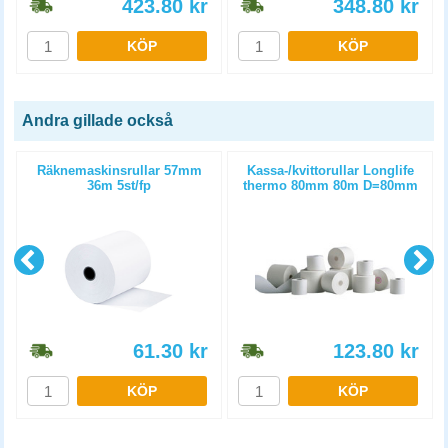
423.80
kr
348.80
kr
KÖP
KÖP
Andra gillade också
Räknemaskinsrullar 57mm
Kassa-/kvittorullar Longlife
36m 5st/fp
thermo 80mm 80m D=80mm
3st/fp
61.30
kr
123.80
kr
KÖP
KÖP