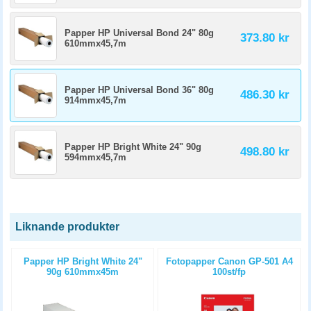
Papper HP Universal Bond 24" 80g
373.80 kr
610mmx45,7m
Papper HP Universal Bond 36" 80g
486.30 kr
914mmx45,7m
Papper HP Bright White 24" 90g
498.80 kr
594mmx45,7m
Liknande produkter
m
Papper HP Bright White 24"
Fotopapper Canon GP-501 A4
90g 610mmx45m
100st/fp