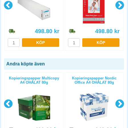
498.80
kr
498.80
kr
KÖP
KÖP
Andra köpte även
Kopieringspapper Multicopy
Kopieringspapper Nordic
A4 OHÅLAT 80g
Office A4 OHÅLAT 80g
5x500st/kartong
5x500st/kartong