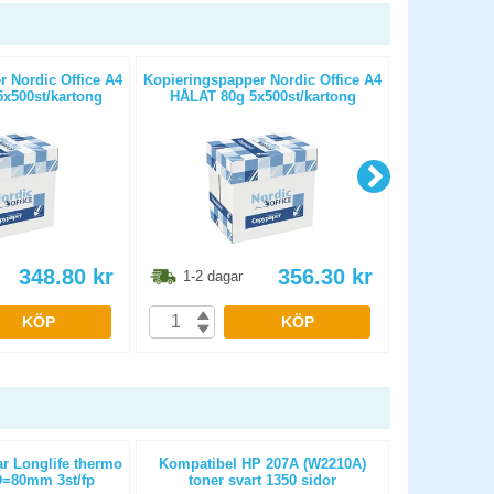
 Nordic Office A4
Kopieringspapper Nordic Office A4
Kopierings
x500st/kartong
HÅLAT 80g 5x500st/kartong
OHÅLAT 
348.80
kr
356.30
kr
1-2 dagar
1-2 dag
KÖP
KÖP
ar Longlife thermo
Kompatibel HP 207A (W2210A)
Kassa-/k
=80mm 3st/fp
toner svart 1350 sidor
bisfenolfr