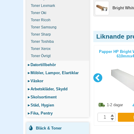
Toner Lexmark
Bright Whit
Toner Oki
Toner Ricoh
Toner Samsung
Toner Sharp
Liknande pr
Toner Toshiba
Toner Xerox
15 glättat
Plotterpapper 90g 610mmx50m
Papper HP Bright 
Toner Övrigt
610mmx
▸
Datortillbehör
▸
Möbler, Lampor, Elartiklar
▸
Väskor
▸
Arbetskläder, Skydd
▸
Skolsortiment
8.80
kr
598.80
kr
1-2 dagar
1-2 dagar
▸
Städ, Hygien
▸
Fika, Pentry
P
KÖP
Bläck & Toner