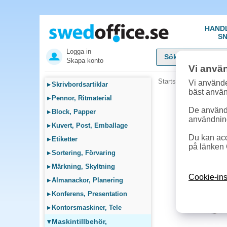
HAND
SN
Logga in
Skapa konto
Vi anvä
Startsida
»
Maskintillb
Vi använde
▸
Skrivbordsartiklar
bäst anvä
▸
Pennor, Ritmaterial
De används
▸
Block, Papper
användnin
▸
Kuvert, Post, Emballage
Du kan acc
▸
Etiketter
på länken 
▸
Sortering, Förvaring
▸
Märkning, Skyltning
Cookie-ins
▸
Almanackor, Planering
▸
Konferens, Presentation
▸
Kontorsmaskiner, Tele
▾
Maskintillbehör,