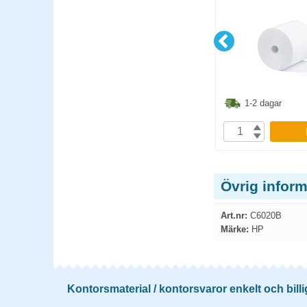
10st/fp
3.80
kr
123.80
kr
1-2 dagar
1-2 dagar
P
KÖP
Övrig infor
Art.nr:
C6020B
Märke:
HP
Kontorsmaterial / kontorsvaror enkelt och billi