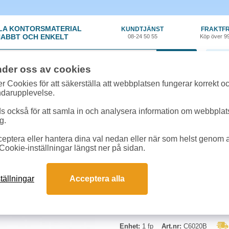
LA KONTORSMATERIAL
KUNDTJÄNST
FRAKTFR
ABBT OCH ENKELT
08-24 50 55
Köp över 9
0 var
nder oss av cookies
ehör, Förbrukning
»
Papper- Bläckstråleskrivare
»
Papper HP Coated Paper 
r Cookies för att säkerställa att webbplatsen fungerar korrekt o
ndarupplevelse.
Papper HP Coated Pa
 också för att samla in och analysera information om webbpla
g.
Vitt bläckstrålepapper för storfo
eptera eller hantera dina val nedan eller när som helst genom at
Cookie-inställningar längst ner på sidan.
Begränsad returrätt
tällningar
Acceptera alla
Enhet:
1 fp
Art.nr:
C6020B