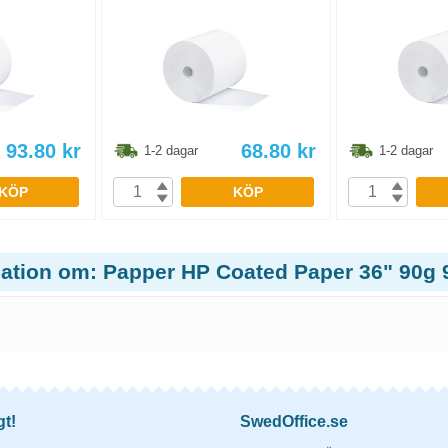
93.80
kr
68.80
kr
1-2 dagar
1-2 dagar
KÖP
KÖP
mation om: Papper HP Coated Paper 36" 90
gt!
SwedOffice.se