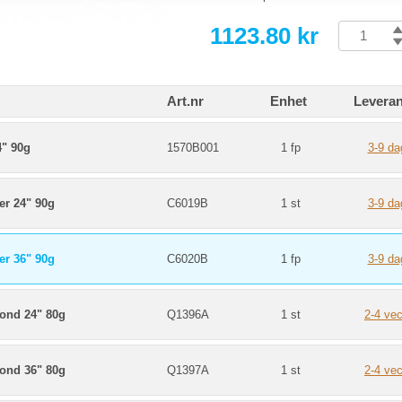
1123.80 kr
Art.nr
Enhet
Leveran
4" 90g
1570B001
1 fp
3-9 da
er 24" 90g
C6019B
1 st
3-9 da
er 36" 90g
C6020B
1 fp
3-9 da
Bond 24" 80g
Q1396A
1 st
2-4 ve
Bond 36" 80g
Q1397A
1 st
2-4 ve