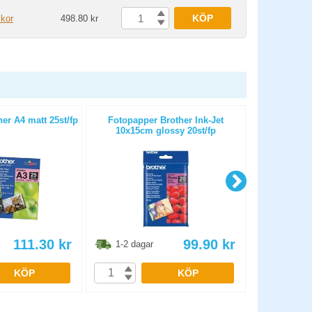
KÖP
ckor
498.80 kr
er A4 matt 25st/fp
Fotopapper Brother Ink-Jet
Papper HP Un
10x15cm glossy 20st/fp
61
111.30
kr
99.90
kr
1-2 dagar
2-4 vec
KÖP
KÖP