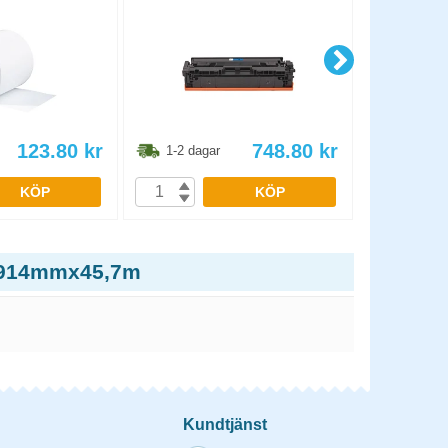
123.80
kr
748.80
kr
1-2 dagar
1-2 dag
KÖP
KÖP
g 914mmx45,7m
Kundtjänst