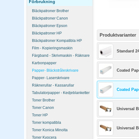
Förbrukning
Bläckpatroner Brother
Bläckpatroner Canon
Bläckpatroner Epson
Bläckpatroner HP
Produktvarianter
Bläckpatroner Kompatibla HP
Film - Kopieringsmaskin
Standard 2
Färgband - Skrivmaskin - Räknare
Karbonpapper
Coated Pap
Papper- Bläckstråleskrivare
Papper- Laserskrivare
Räknerullar - Kassarullar
Coated Pap
Tabulatorpapper - Kedjeblanketter
Toner Brother
Toner Canon
Universal 
Toner HP
Toner kompatibla
Universal 
Toner Konica Minolta
Toner Kyocera