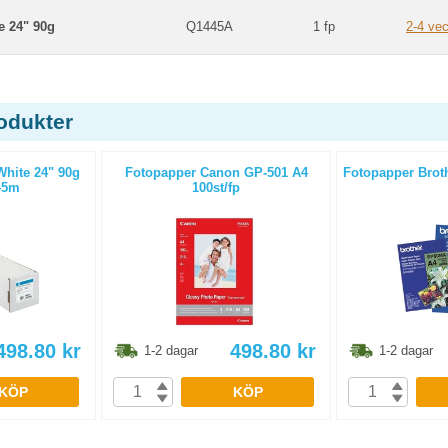
e 24" 90g
Q1445A
1 fp
2-4 ve
odukter
White 24" 90g
Fotopapper Canon GP-501 A4
Fotopapper Broth
45m
100st/fp
498.80
kr
498.80
kr
1-2 dagar
1-2 dagar
KÖP
KÖP