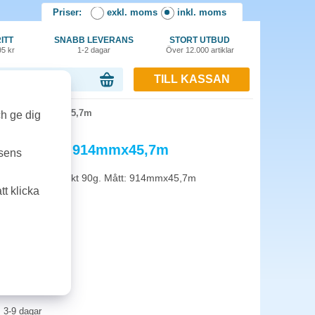
Priser:
exkl. moms
inkl. moms
ITT
SNABB LEVERANS
STORT UTBUD
95 kr
1-2 dagar
Över 12.000 artiklar
TILL KASSAN
or, 0.00 kr
36" 90g 914mmx45,7m
ch ge dig
per 36" 90g 914mmx45,7m
tsens
rmatsskrivare. Ytvikt 90g. Mått: 914mmx45,7m
t klicka
3-9 dagar