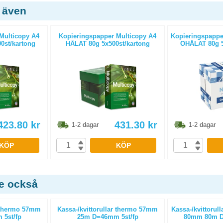
 även
Multicopy A4
Kopieringspapper Multicopy A4
Kopieringspapper
0st/kartong
HÅLAT 80g 5x500st/kartong
OHÅLAT 80g 5
423.80
kr
431.30
kr
1-2 dagar
1-2 dagar
KÖP
KÖP
de också
r thermo 57mm
Kassa-/kvittorullar thermo 57mm
Kassa-/kvittorull
5st/fp
25m D=46mm 5st/fp
80mm 80m D