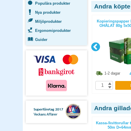
Populära produkter
Andra köpte
Nya produkter
ticopy A3
Kopieringspapper Multicopy Next
Kopieringspapper 
Miljöprodukter
/paket
Xpressbox A4 80g OHÅLAT
OHÅLAT 80g 5x50
2500st/kartong
Ergonomiprodukter
Guider
8.80
kr
436.30
kr
1-2 dagar
1-2 dagar
P
KÖP
Andra gilla
 thermo
Kassa-/kvittorullar thermo
Kassa-/kvittorulla
m D=80mm
bisfenolfri 57mm 13m D=40mm
50m D=64mm 