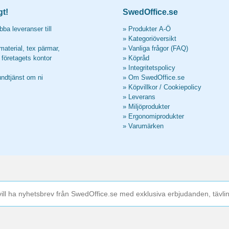
gt!
SwedOffice.se
ba leveranser till
»
Produkter A-Ö
»
Kategoriöversikt
material, tex pärmar,
»
Vanliga frågor (FAQ)
l företagets kontor
»
Köpråd
»
Integritetspolicy
undtjänst om ni
»
Om SwedOffice.se
»
Köpvillkor
/
Cookiepolicy
»
Leverans
»
Miljöprodukter
»
Ergonomiprodukter
»
Varumärken