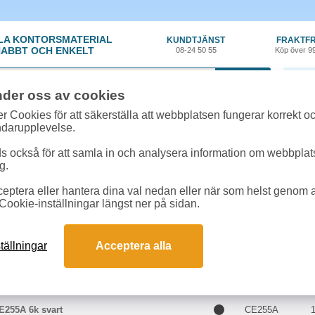
LA KONTORSMATERIAL
KUNDTJÄNST
FRAKTFR
ABBT OCH ENKELT
08-24 50 55
Köp över 9
0 var
nder oss av cookies
r Cookies för att säkerställa att webbplatsen fungerar korrekt o
 & toner
»
HP LASERJET P 3015 X
ndarupplevelse.
r till HP LASERJET P 3015 X online
 också för att samla in och analysera information om webbpla
m passar till HP LASERJET P 3015 X
g.
eptera eller hantera dina val nedan eller när som helst genom at
kter till HP LASERJET P 3015 X
Cookie-inställningar längst ner på sidan.
Färg
Art.nr
tällningar
Acceptera alla
255XD 2x12,5k svart 2st/fp
CE255XD
1
E255A 6k svart
CE255A
1