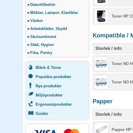
▸
Datortillbehör
▸
Möbler, Lampor, Elartiklar
Toner HP C
▸
Väskor
▸
Arbetskläder, Skydd
Kompatibla / 
▸
Skolsortiment
▸
Städ, Hygien
Storlek / info
▸
Fika, Pentry
Toner NO H
Bläck & Toner
Populära produkter
Toner NO H
Nya produkter
Miljöprodukter
Papper
Ergonomiprodukter
Guider
Storlek / info
Papper HP 