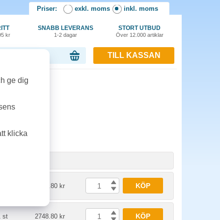
Priser:
exkl. moms
inkl. moms
ITT
SNABB LEVERANS
STORT UTBUD
95 kr
1-2 dagar
Över 12.000 artiklar
TILL KASSAN
or, 0.00 kr
ch ge dig
tsens
t klicka
Enhet
Pris
KÖP
 fp
6763.80 kr
KÖP
 st
2748.80 kr