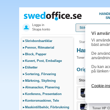
HAND
SN
Logga in
Skapa konto
Vi anvä
Vi använde
▸
Skrivbordsartiklar
Startsida
»
Sök bläck
bäst anvä
▸
Pennor, Ritmaterial
Handla Tone
De används
▸
Block, Papper
Toner och tillbehör so
användnin
▸
Kuvert, Post, Emballage
Du kan acc
▸
Etiketter
Originalprodu
på länken 
▸
Sortering, Förvaring
Storlek / info
▸
Märkning, Skyltning
Cookie-ins
▸
Almanackor, Planering
Toner HP CE
▸
Konferens, Presentation
▸
Kontorsmaskiner, Tele
▸
Maskintillbehör, Förbrukning
Toner HP C