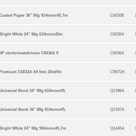
Coated Paper 36" 90g 914mmx45,7m
C6020B
Bright White 24" 90g 610mmx45m
C6035A
 HP storformatskrivare C6036A 9
C6036A
Premium C6832A A4 foto 20st/för
CR672A
Universal Bond 24" 80g 610mmx45,
Q1396A
Universal Bond 36" 80g 914mmx45,
Q1397A
Bright White 24" 90g 594mmx45,7m
Q1445A