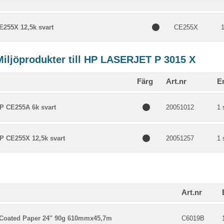
E255X 12,5k svart
CE255X
1
Miljöprodukter till HP LASERJET P 3015 X
Färg
Art.nr
E
P CE255A 6k svart
20051012
1 
P CE255X 12,5k svart
20051257
1 
Art.nr
Coated Paper 24" 90g 610mmx45,7m
C6019B