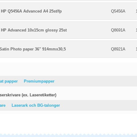
 HP Q5456A Advanced A4 25st/fp
Q5456A
 HP Advanced 10x15cm glossy 25st
Q8691A
Satin Photo paper 36" 914mmx30,5
Q8921A
at papper
Premiumpapper
erskrivare (ex. Laseretiketter)
vare
Laserark och BG-talonger