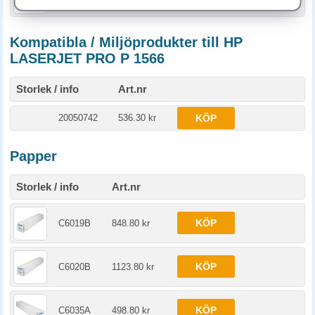
Kompatibla / Miljöprodukter till HP
LASERJET PRO P 1566
Storlek / info
Art.nr
20050742
536.30 kr
KÖP
Papper
Storlek / info
Art.nr
KÖP
C6019B
848.80 kr
KÖP
C6020B
1123.80 kr
KÖP
C6035A
498.80 kr