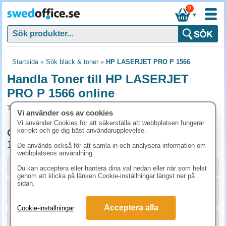
0
▼
Startsida
»
Sök bläck & toner
»
HP LASERJET PRO P 1566
Handla Toner till HP LASERJET
PRO P 1566 online
Toner och tillbehör som passar till HP LASERJET PRO P 1566
Vi använder oss av cookies
Vi använder Cookies för att säkerställa att webbplatsen fungerar
korrekt och ge dig bäst användarupplevelse.
Originalprodukter till HP LASERJET PRO P
1566
De används också för att samla in och analysera information om
webbplatsens användning.
Storlek / info
Art.nr
Du kan acceptera eller hantera dina val nedan eller när som helst
genom att klicka på länken Cookie-inställningar längst ner på
sidan.
KÖP
CE278A
1555 kr
Acceptera alla
Cookie-inställningar
KÖP
CE278AD
2773.80 kr