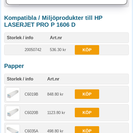
Kompatibla / Miljöprodukter till HP
LASERJET PRO P 1606 D
Storlek / info
Art.nr
20050742
536.30 kr
KÖP
Papper
Storlek / info
Art.nr
KÖP
C6019B
848.80 kr
KÖP
C6020B
1123.80 kr
KÖP
C6035A
498.80 kr