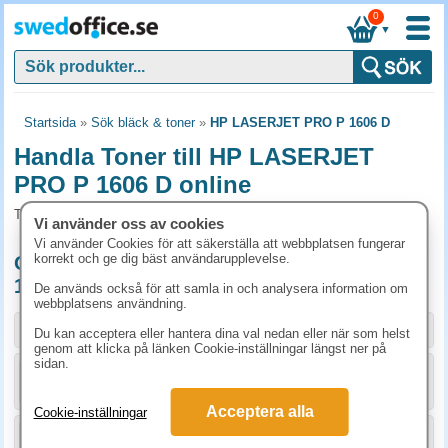
0
▼
Startsida
»
Sök bläck & toner
»
HP LASERJET PRO P 1606 D
Handla Toner till HP LASERJET
PRO P 1606 D online
Toner och tillbehör som passar till HP LASERJET PRO P 1606 D
Vi använder oss av cookies
Vi använder Cookies för att säkerställa att webbplatsen fungerar
korrekt och ge dig bäst användarupplevelse.
Originalprodukter till HP LASERJET PRO P
1606 D
De används också för att samla in och analysera information om
webbplatsens användning.
Storlek / info
Art.nr
Du kan acceptera eller hantera dina val nedan eller när som helst
genom att klicka på länken Cookie-inställningar längst ner på
sidan.
KÖP
CE278A
1555 kr
Acceptera alla
Cookie-inställningar
KÖP
CE278AD
2773.80 kr