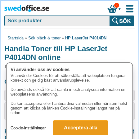
0
▼
Startsida
»
Sök bläck & toner
»
HP LaserJet P4014DN
Handla Toner till HP LaserJet
P4014DN online
Toner och tillbehör som passar till HP LaserJet P4014DN
Vi använder oss av cookies
Vi använder Cookies för att säkerställa att webbplatsen fungerar
korrekt och ge dig bäst användarupplevelse.
Originalprodukter till HP LaserJet P4014DN
De används också för att samla in och analysera information om
webbplatsens användning.
Storlek / info
Art.nr
Du kan acceptera eller hantera dina val nedan eller när som helst
genom att klicka på länken Cookie-inställningar längst ner på
KÖP
CC364A
2860 kr
sidan.
Acceptera alla
Cookie-inställningar
Kompatibla / Miljöprodukter till HP LaserJet
P4014DN