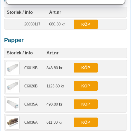
Storlek / info
Art.nr
20050117
686.30 kr
KÖP
Papper
Storlek / info
Art.nr
KÖP
C6019B
848.80 kr
KÖP
C6020B
1123.80 kr
KÖP
C6035A
498.80 kr
KÖP
C6036A
611.30 kr