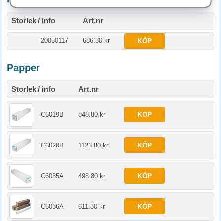
Storlek / info
Art.nr
20050117
686.30 kr
KÖP
Papper
Storlek / info
Art.nr
KÖP
C6019B
848.80 kr
KÖP
C6020B
1123.80 kr
KÖP
C6035A
498.80 kr
KÖP
C6036A
611.30 kr