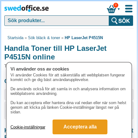
0
▼
Startsida
»
Sök bläck & toner
»
HP LaserJet P4515N
Handla Toner till HP LaserJet
P4515N online
Toner och tillbehör som passar till HP LaserJet P4515N
Vi använder oss av cookies
Vi använder Cookies för att säkerställa att webbplatsen fungerar
korrekt och ge dig bäst användarupplevelse.
Originalprodukter till HP LaserJet P4515N
De används också för att samla in och analysera information om
webbplatsens användning.
Storlek / info
Art.nr
Du kan acceptera eller hantera dina val nedan eller när som helst
genom att klicka på länken Cookie-inställningar längst ner på
KÖP
CC364A
2860 kr
sidan.
Acceptera alla
Cookie-inställningar
Kompatibla / Miljöprodukter till HP LaserJet
P4515N