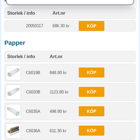
Storlek / info
Art.nr
20050117
686.30 kr
KÖP
Papper
Storlek / info
Art.nr
KÖP
C6019B
848.80 kr
KÖP
C6020B
1123.80 kr
KÖP
C6035A
498.80 kr
KÖP
C6036A
611.30 kr