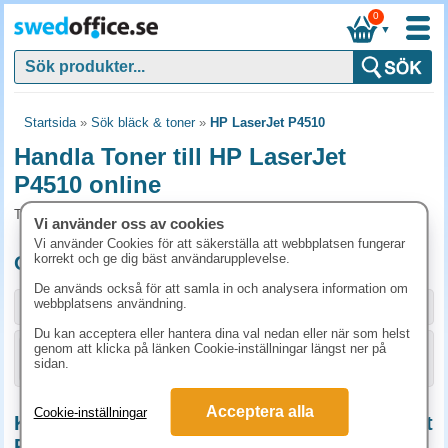
0
▼
Startsida
»
Sök bläck & toner
»
HP LaserJet P4510
Handla Toner till HP LaserJet
P4510 online
Toner och tillbehör som passar till HP LaserJet P4510
Vi använder oss av cookies
Vi använder Cookies för att säkerställa att webbplatsen fungerar
korrekt och ge dig bäst användarupplevelse.
Originalprodukter till HP LaserJet P4510
De används också för att samla in och analysera information om
webbplatsens användning.
Storlek / info
Art.nr
Du kan acceptera eller hantera dina val nedan eller när som helst
genom att klicka på länken Cookie-inställningar längst ner på
KÖP
CC364A
2860 kr
sidan.
Acceptera alla
Cookie-inställningar
Kompatibla / Miljöprodukter till HP LaserJet
P4510