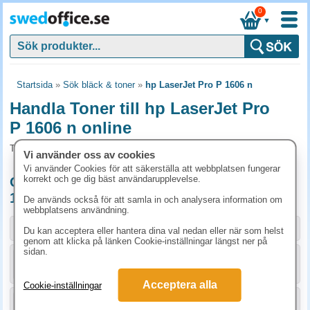
0
▼
Startsida
»
Sök bläck & toner
»
hp LaserJet Pro P 1606 n
Handla Toner till hp LaserJet Pro
P 1606 n online
Toner och tillbehör som passar till hp LaserJet Pro P 1606 n
Vi använder oss av cookies
Vi använder Cookies för att säkerställa att webbplatsen fungerar
korrekt och ge dig bäst användarupplevelse.
Originalprodukter till hp LaserJet Pro P
1606 n
De används också för att samla in och analysera information om
webbplatsens användning.
Storlek / info
Art.nr
Du kan acceptera eller hantera dina val nedan eller när som helst
genom att klicka på länken Cookie-inställningar längst ner på
sidan.
KÖP
CE278A
1555 kr
Acceptera alla
Cookie-inställningar
KÖP
CE278AD
2773.80 kr