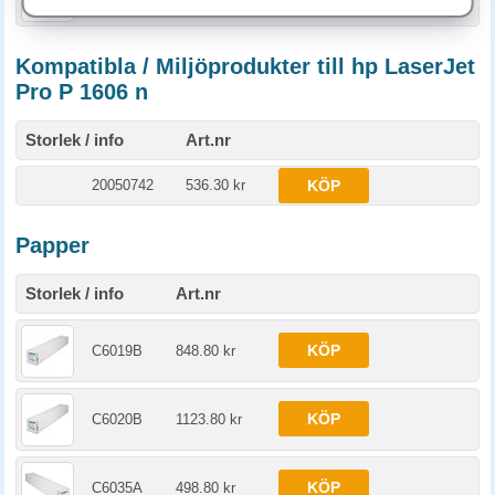
Kompatibla / Miljöprodukter till hp LaserJet
Pro P 1606 n
Storlek / info
Art.nr
20050742
536.30 kr
KÖP
Papper
Storlek / info
Art.nr
KÖP
C6019B
848.80 kr
KÖP
C6020B
1123.80 kr
KÖP
C6035A
498.80 kr