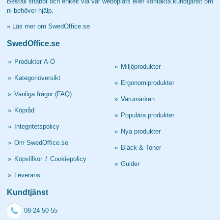
Beställ snabbt och enkelt via vår webbplats eller kontakta kundtjänst om
ni behöver hjälp.
»
Läs mer om SwedOffice.se
SwedOffice.se
»
Produkter A-Ö
»
Miljöprodukter
»
Kategoriöversikt
»
Ergonomiprodukter
»
Vanliga frågor (FAQ)
»
Varumärken
»
Köpråd
»
Populära produkter
»
Integritetspolicy
»
Nya produkter
»
Om SwedOffice.se
»
Bläck & Toner
»
Köpvillkor
/
Cookiepolicy
»
Guider
»
Leverans
Kundtjänst
08-24 50 55