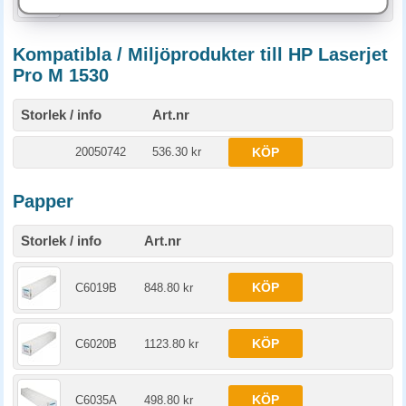
Kompatibla / Miljöprodukter till HP Laserjet
Pro M 1530
Storlek / info
Art.nr
20050742
536.30 kr
KÖP
Papper
Storlek / info
Art.nr
KÖP
C6019B
848.80 kr
KÖP
C6020B
1123.80 kr
KÖP
C6035A
498.80 kr