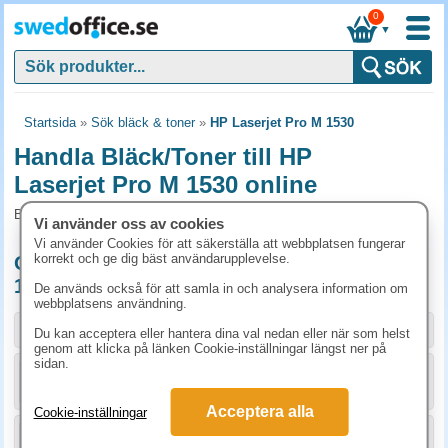
0
▼
Startsida
»
Sök bläck & toner
»
HP Laserjet Pro M 1530
Handla Bläck/Toner till HP
Laserjet Pro M 1530 online
Bläck/Toner och tillbehör som passar till HP Laserjet Pro M 1530
Vi använder oss av cookies
Vi använder Cookies för att säkerställa att webbplatsen fungerar
korrekt och ge dig bäst användarupplevelse.
Originalprodukter till HP Laserjet Pro M
1530
De används också för att samla in och analysera information om
webbplatsens användning.
Storlek / info
Art.nr
Du kan acceptera eller hantera dina val nedan eller när som helst
genom att klicka på länken Cookie-inställningar längst ner på
sidan.
KÖP
CE278A
1555 kr
Acceptera alla
Cookie-inställningar
KÖP
CE278AD
2773.80 kr