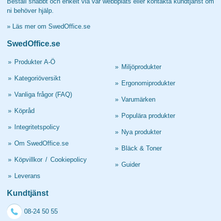
Beställ snabbt och enkelt via vår webbplats eller kontakta kundtjänst om
ni behöver hjälp.
»
Läs mer om SwedOffice.se
SwedOffice.se
»
Produkter A-Ö
»
Miljöprodukter
»
Kategoriöversikt
»
Ergonomiprodukter
»
Vanliga frågor (FAQ)
»
Varumärken
»
Köpråd
»
Populära produkter
»
Integritetspolicy
»
Nya produkter
»
Om SwedOffice.se
»
Bläck & Toner
»
Köpvillkor
/
Cookiepolicy
»
Guider
»
Leverans
Kundtjänst
08-24 50 55