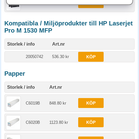
KÖP
CE278AD
2773.80 kr
Kompatibla / Miljöprodukter till HP Laserjet
Pro M 1530 MFP
Storlek / info
Art.nr
20050742
536.30 kr
KÖP
Papper
Storlek / info
Art.nr
KÖP
C6019B
848.80 kr
KÖP
C6020B
1123.80 kr