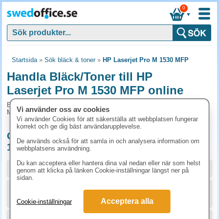
0
▼
Startsida
»
Sök bläck & toner
»
HP Laserjet Pro M 1530 MFP
Handla Bläck/Toner till HP
Laserjet Pro M 1530 MFP online
Bläck/Toner och tillbehör som passar till HP Laserjet Pro M 1530
Vi använder oss av cookies
MFP
Vi använder Cookies för att säkerställa att webbplatsen fungerar
korrekt och ge dig bäst användarupplevelse.
Originalprodukter till HP Laserjet Pro M
De används också för att samla in och analysera information om
1530 MFP
webbplatsens användning.
Du kan acceptera eller hantera dina val nedan eller när som helst
Storlek / info
Art.nr
genom att klicka på länken Cookie-inställningar längst ner på
sidan.
KÖP
CE278A
1555 kr
Acceptera alla
Cookie-inställningar