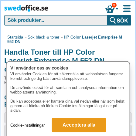
0
▼
Startsida
»
Sök bläck & toner
»
HP Color Laserjet Enterprise M
552 DN
Handla Toner till HP Color
Laserjet Enterprise M 552 DN
online
Vi använder oss av cookies
Vi använder Cookies för att säkerställa att webbplatsen fungerar
Toner och tillbehör som passar till HP Color Laserjet Enterprise M
korrekt och ge dig bäst användarupplevelse.
552 DN
De används också för att samla in och analysera information om
webbplatsens användning.
Originalprodukter till HP Color Laserjet
Du kan acceptera eller hantera dina val nedan eller när som helst
Enterprise M 552 DN
genom att klicka på länken Cookie-inställningar längst ner på
sidan.
Storlek / info
Art.nr
Acceptera alla
Cookie-inställningar
KÖP
CF360A
2686.30 kr