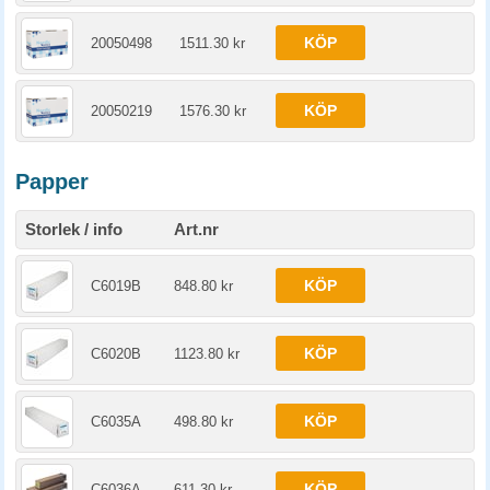
KÖP
20050498
1511.30 kr
KÖP
20050219
1576.30 kr
Papper
Storlek / info
Art.nr
KÖP
C6019B
848.80 kr
KÖP
C6020B
1123.80 kr
KÖP
C6035A
498.80 kr
KÖP
C6036A
611.30 kr