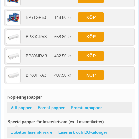
KÖP
BP71GP50
148.80 kr
KÖP
BP80GRA3
658.80 kr
KÖP
BP80MRA3
482.50 kr
KÖP
BP80PRA3
407.50 kr
Kopieringspapper
Vitt papper
Färgat papper
Premiumpapper
Specialpapper för laserskrivare (ex. Laseretiketter)
Etiketter laserskrivare
Laserark och BG-talonger