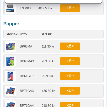
KÖP
TN3480
2042.50 kr
Papper
Storlek / info
Art.nr
KÖP
BP60MA
111.30 kr
KÖP
BP60MA3
283.80 kr
KÖP
BP61GLP
99.90 kr
KÖP
BP71GA3
436.30 kr
KÖP
BP71GA4
218.80 kr