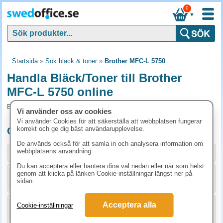
0
▼
Startsida
»
Sök bläck & toner
»
Brother MFC-L 5750
Handla Bläck/Toner till Brother
MFC-L 5750 online
Bläck/Toner och tillbehör som passar till Brother MFC-L 5750
Vi använder oss av cookies
Vi använder Cookies för att säkerställa att webbplatsen fungerar
korrekt och ge dig bäst användarupplevelse.
Originalprodukter till Brother MFC-L 5750
De används också för att samla in och analysera information om
webbplatsens användning.
Storlek / info
Art.nr
Du kan acceptera eller hantera dina val nedan eller när som helst
genom att klicka på länken Cookie-inställningar längst ner på
KÖP
DR3400
2448.80 kr
sidan.
Acceptera alla
Cookie-inställningar
KÖP
TN3430
1223.80 kr