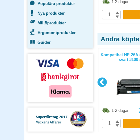
3.80
kr
248.80
kr
1-2 dagar
1-2 dagar
Populära produkter
Nya produkter
P
KÖP
Miljöprodukter
Ergonomiprodukter
Andra köpte
Guider
47BK toner
Kompatibel HP 80A (CF280A) toner
Kompatibel HP 26A 
or
svart 2700 sidor
svart 3100 
7.50
kr
692.50
kr
1-2 dagar
1-2 dagar
P
KÖP