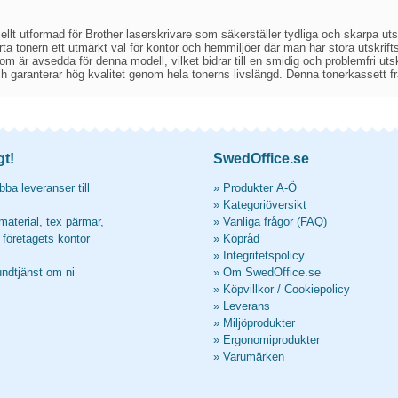
llt utformad för Brother laserskrivare som säkerställer tydliga och skarpa utsk
rta tonern ett utmärkt val för kontor och hemmiljöer där man har stora utskr
 som är avsedda för denna modell, vilket bidrar till en smidig och problemfri uts
ch garanterar hög kvalitet genom hela tonerns livslängd. Denna tonerkassett fr
gt!
SwedOffice.se
ba leveranser till
»
Produkter A-Ö
»
Kategoriöversikt
material, tex pärmar,
»
Vanliga frågor (FAQ)
l företagets kontor
»
Köpråd
»
Integritetspolicy
undtjänst om ni
»
Om SwedOffice.se
»
Köpvillkor
/
Cookiepolicy
»
Leverans
»
Miljöprodukter
»
Ergonomiprodukter
»
Varumärken