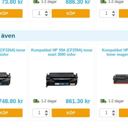
73.80
kr
686.30
kr
1-2 dagar
1-2 dagar
KÖP
KÖP
 även
(CF226A) toner
Kompatibel HP 59A (CF259A) toner
Kompatibel HP
sidor
svart 3000 sidor
toner magen
748.80
kr
861.30
kr
1-2 dagar
1-2 dagar
KÖP
KÖP