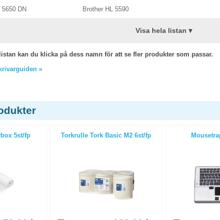
L 5650 DN
Brother HL 5590
Visa hela listan ▾
listan kan du klicka på dess namn för att se fler produkter som passar.
skrivarguiden »
odukter
box 5st/fp
Torkrulle Tork Basic M2 6st/fp
Mousetra