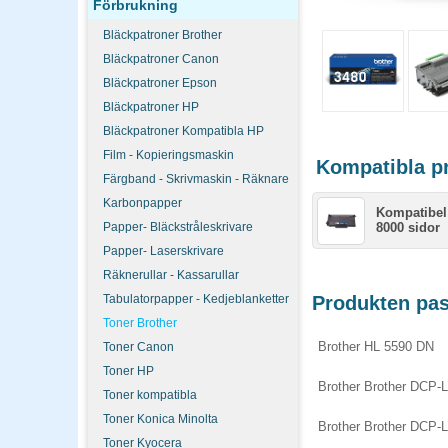
Förbrukning
Bläckpatroner Brother
Bläckpatroner Canon
Bläckpatroner Epson
Bläckpatroner HP
Bläckpatroner Kompatibla HP
Film - Kopieringsmaskin
Kompatibla pro
Färgband - Skrivmaskin - Räknare
Karbonpapper
Kompatibel 
Papper- Bläckstråleskrivare
8000 sidor
Papper- Laserskrivare
Räknerullar - Kassarullar
Tabulatorpapper - Kedjeblanketter
Produkten pass
Toner Brother
Brother HL 5590 DN
Toner Canon
Toner HP
Brother Brother DCP-
Toner kompatibla
Toner Konica Minolta
Brother Brother DCP-
Toner Kyocera