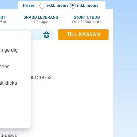
Priser:
exkl. moms
inkl. moms
ITT
SNABB LEVERANS
STORT UTBUD
95 kr
1-2 dagar
Över 12.000 artiklar
TILL KASSAN
or, 0.00 kr
ch ge dig
8k svart
tsens
sidor, enligt ISO/IEC 19752
t klicka
1-2 dagar