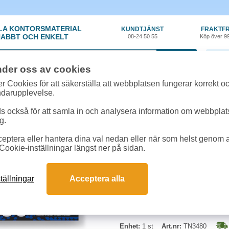
LA KONTORSMATERIAL
KUNDTJÄNST
FRAKTFR
ABBT OCH ENKELT
08-24 50 55
Köp över 9
0 var
nder oss av cookies
ehör, Förbrukning
»
Toner Brother
»
Toner Brother TN3480 8k svart
r Cookies för att säkerställa att webbplatsen fungerar korrekt o
ndarupplevelse.
Toner Brother TN3480 
 också för att samla in och analysera information om webbpla
g.
Högkapacitetstoner för ca. 8 000 
eptera eller hantera dina val nedan eller när som helst genom at
Cookie-inställningar längst ner på sidan.
tällningar
Acceptera alla
Enhet:
1 st
Art.nr:
TN3480