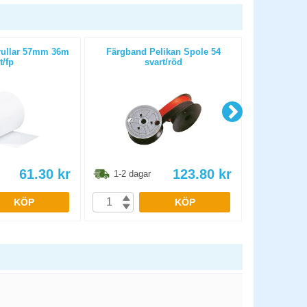
ullar 57mm 36m
Färgband Pelikan Spole 54
Kassa-/kvitto
t/fp
svart/röd
80mm 80
61.30
kr
123.80
kr
1-2 dagar
1-2 dag
KÖP
KÖP