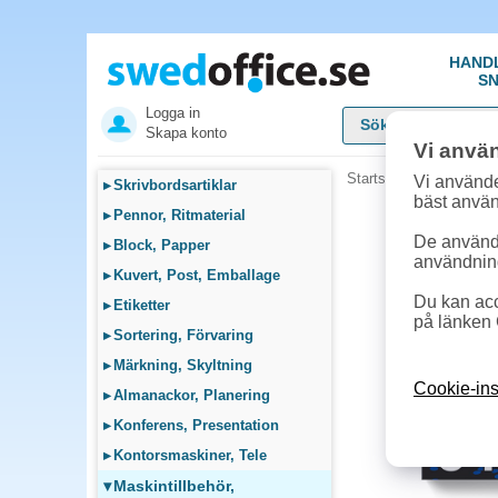
HAND
SN
Logga in
Skapa konto
Vi anvä
Startsida
»
Maskintillb
Vi använde
▸
Skrivbordsartiklar
bäst anvä
▸
Pennor, Ritmaterial
De används
▸
Block, Papper
användnin
▸
Kuvert, Post, Emballage
Du kan acc
▸
Etiketter
på länken 
▸
Sortering, Förvaring
▸
Märkning, Skyltning
Cookie-ins
▸
Almanackor, Planering
▸
Konferens, Presentation
▸
Kontorsmaskiner, Tele
▾
Maskintillbehör,