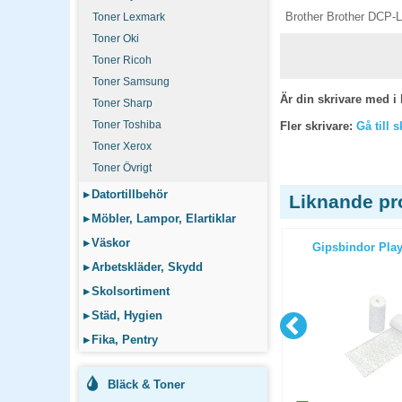
Brother Brother DCP-
Toner Lexmark
Toner Oki
Toner Ricoh
Toner Samsung
Är din skrivare med i 
Toner Sharp
Toner Toshiba
Fler skrivare:
Gå till 
Toner Xerox
Toner Övrigt
▸
Datortillbehör
Liknande pr
▸
Möbler, Lampor, Elartiklar
▸
Väskor
250/fp
Brevkorgsset Tråd 3-del svart
Gipsbindor Play
▸
Arbetskläder, Skydd
▸
Skolsortiment
▸
Städ, Hygien
▸
Fika, Pentry
Bläck & Toner