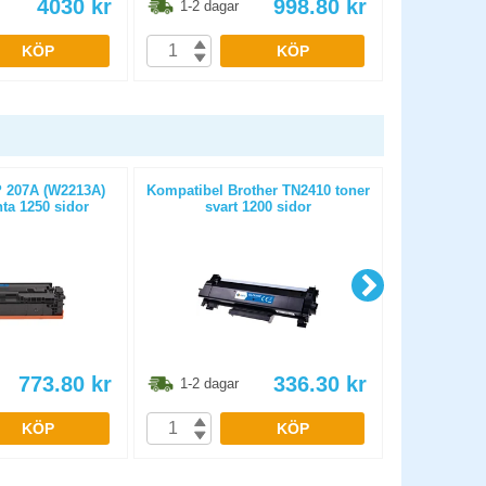
4030
kr
998.80
kr
1-2 dagar
1-2 dag
KÖP
KÖP
 207A (W2213A)
Kompatibel Brother TN2410 toner
Kompatibe
ta 1250 sidor
svart 1200 sidor
toner 
773.80
kr
336.30
kr
1-2 dagar
1-2 dag
KÖP
KÖP