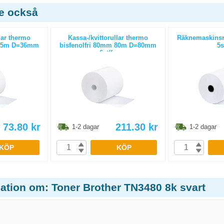
de också
lar thermo
Kassa-/kvittorullar thermo
Räknemaskinsr
 15m D=36mm
bisfenolfri 80mm 80m D=80mm
5s
6st/fp
73.80
kr
211.30
kr
1-2 dagar
1-2 dagar
KÖP
KÖP
mation om: Toner Brother TN3480 8k svart