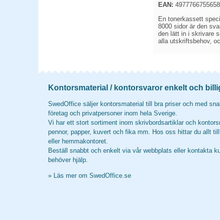
EAN:
4977766755658
En tonerkassett specie
8000 sidor är den sva
den lätt in i skrivare
alla utskriftsbehov, o
Kontorsmaterial / kontorsvaror enkelt och billi
SwedOffice säljer kontorsmaterial till bra priser och med snab
företag och privatpersoner inom hela Sverige.
Vi har ett stort sortiment inom skrivbordsartiklar och kontors
pennor, papper, kuvert och fika mm. Hos oss hittar du allt til
eller hemmakontoret.
Beställ snabbt och enkelt via vår webbplats eller kontakta k
behöver hjälp.
»
Läs mer om SwedOffice.se