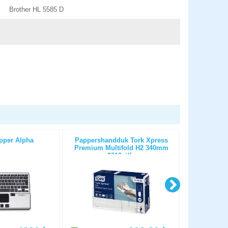
Brother HL 5585 D
pper Alpha
Pappershandduk Tork Xpress
Blixtlåspåse
Premium Multifold H2 340mm
2310st/fp