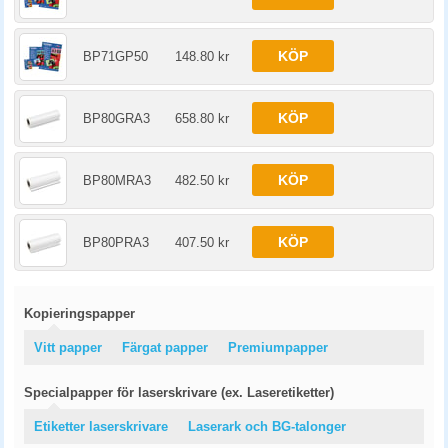
KÖP
BP71GP50
148.80 kr
KÖP
BP80GRA3
658.80 kr
KÖP
BP80MRA3
482.50 kr
KÖP
BP80PRA3
407.50 kr
Kopieringspapper
Vitt papper
Färgat papper
Premiumpapper
Specialpapper för laserskrivare (ex. Laseretiketter)
Etiketter laserskrivare
Laserark och BG-talonger