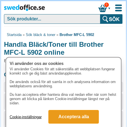
0
▼
Startsida
»
Sök bläck & toner
»
Brother MFC-L 5902
Handla Bläck/Toner till Brother
MFC-L 5902 online
Bläck/Toner och tillbehör som passar till Brother MFC-L 5902
Vi använder oss av cookies
Vi använder Cookies för att säkerställa att webbplatsen fungerar
korrekt och ge dig bäst användarupplevelse.
Originalprodukter till Brother MFC-L 5902
De används också för att samla in och analysera information om
webbplatsens användning.
Storlek / info
Art.nr
Du kan acceptera eller hantera dina val nedan eller när som helst
genom att klicka på länken Cookie-inställningar längst ner på
KÖP
DR3400
2448.80 kr
sidan.
Acceptera alla
Cookie-inställningar
KÖP
TN3430
1223.80 kr