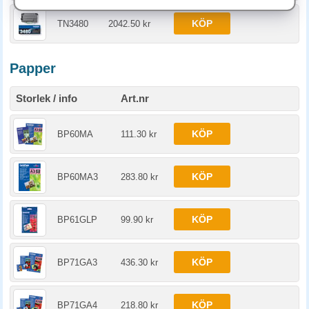
KÖP
TN3480
2042.50 kr
Papper
Storlek / info
Art.nr
KÖP
BP60MA
111.30 kr
KÖP
BP60MA3
283.80 kr
KÖP
BP61GLP
99.90 kr
KÖP
BP71GA3
436.30 kr
KÖP
BP71GA4
218.80 kr