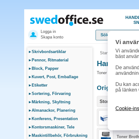
HAND
SN
Logga in
Skapa konto
Vi anvä
Vi använde
▸
Skrivbordsartiklar
Startsida
»
Sök bläck
bäst anvä
▸
Pennor, Ritmaterial
Handla Tone
De används
▸
Block, Papper
Toner och tillbehör som
användnin
▸
Kuvert, Post, Emballage
Du kan acc
▸
Etiketter
Originalprodu
på länken 
▸
Sortering, Förvaring
Storlek / info
▸
Märkning, Skyltning
Cookie-ins
▸
Almanackor, Planering
Trumma Bro
▸
Konferens, Presentation
▸
Kontorsmaskiner, Tele
▸
Maskintillbehör, Förbrukning
Toner Broth