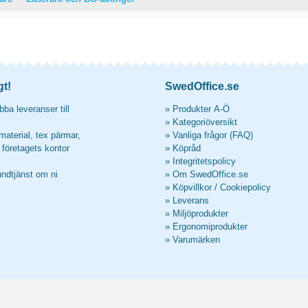
gt!
SwedOffice.se
ba leveranser till
»
Produkter A-Ö
»
Kategoriöversikt
material, tex pärmar,
»
Vanliga frågor (FAQ)
l företagets kontor
»
Köpråd
»
Integritetspolicy
undtjänst om ni
»
Om SwedOffice.se
»
Köpvillkor
/
Cookiepolicy
»
Leverans
»
Miljöprodukter
»
Ergonomiprodukter
»
Varumärken