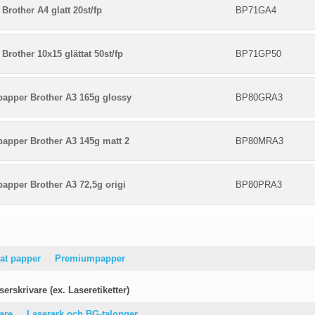
Brother A4 glatt 20st/fp
BP71GA4
Brother 10x15 glättat 50st/fp
BP71GP50
papper Brother A3 165g glossy
BP80GRA3
papper Brother A3 145g matt 2
BP80MRA3
papper Brother A3 72,5g origi
BP80PRA3
at papper
Premiumpapper
erskrivare (ex. Laseretiketter)
vare
Laserark och BG-talonger