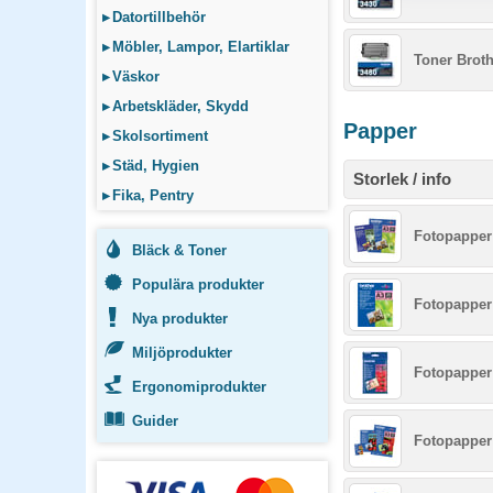
▸
Datortillbehör
▸
Möbler, Lampor, Elartiklar
Toner Broth
▸
Väskor
▸
Arbetskläder, Skydd
Papper
▸
Skolsortiment
▸
Städ, Hygien
Storlek / info
▸
Fika, Pentry
Fotopapper 
Bläck & Toner
Populära produkter
Fotopapper 
Nya produkter
Miljöprodukter
Fotopapper
Ergonomiprodukter
Guider
Fotopapper 