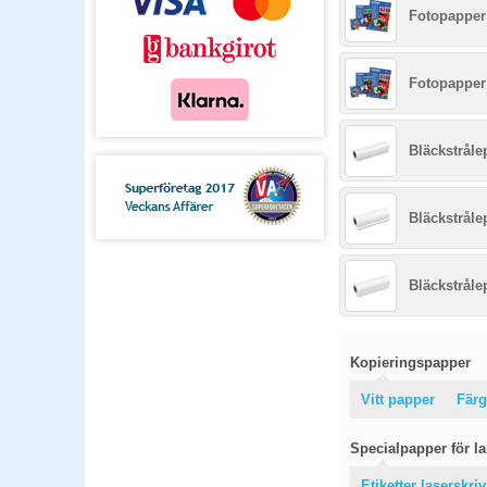
Fotopapper 
Fotopapper 
Bläckstråle
Bläckstråle
Bläckstråle
Kopieringspapper
Vitt papper
Färg
Specialpapper för las
Etiketter laserskri