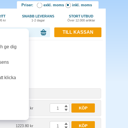
Priser:
exkl. moms
inkl. moms
ITT
SNABB LEVERANS
STORT UTBUD
95 kr
1-2 dagar
Över 12.000 artiklar
TILL KASSAN
or, 0.00 kr
ch ge dig
tsens
t klicka
t
Pris
KÖP
2448.80 kr
KÖP
1223.80 kr