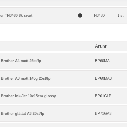
er TN3480 8k svart
TN3480
1 st
Art.nr
Brother A4 matt 25st/fp
BP60MA
Brother A3 matt 145g 25st/fp
BP60MA3
 Brother Ink-Jet 10x15cm glossy
BP61GLP
Brother glättat A3 20st/fp
BP71GA3