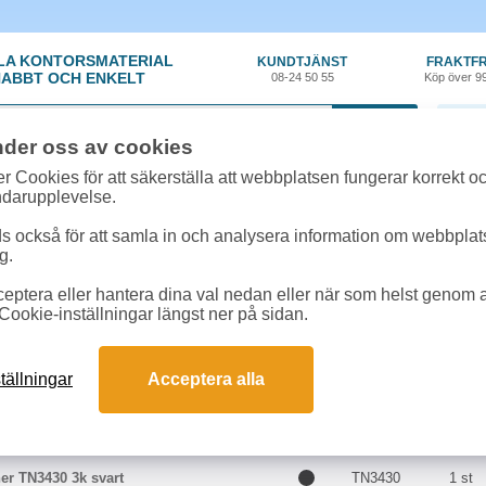
LA KONTORSMATERIAL
KUNDTJÄNST
FRAKTFR
ABBT OCH ENKELT
08-24 50 55
Köp över 9
0 var
nder oss av cookies
r Cookies för att säkerställa att webbplatsen fungerar korrekt o
 & toner
»
Brother HL-L 5100 DNTT
ndarupplevelse.
r till Brother HL-L 5100 DNTT online
 också för att samla in och analysera information om webbpla
 passar till Brother HL-L 5100 DNTT
g.
eptera eller hantera dina val nedan eller när som helst genom at
kter till Brother HL-L 5100 DNTT
Cookie-inställningar längst ner på sidan.
Färg
Art.nr
Enhe
tällningar
Acceptera alla
ther DR3400 50k
DR3400
1 st
er TN3430 3k svart
TN3430
1 st