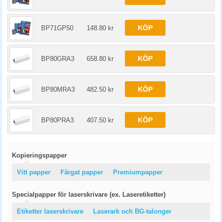
KÖP
BP71GP50
148.80 kr
KÖP
BP80GRA3
658.80 kr
KÖP
BP80MRA3
482.50 kr
KÖP
BP80PRA3
407.50 kr
Kopieringspapper
Vitt papper
Färgat papper
Premiumpapper
Specialpapper för laserskrivare (ex. Laseretiketter)
Etiketter laserskrivare
Laserark och BG-talonger