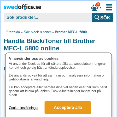
0
▼
Startsida
»
Sök bläck & toner
»
Brother MFC-L 5800
Handla Bläck/Toner till Brother
MFC-L 5800 online
Bläck/Toner och tillbehör som passar till Brother MFC-L 5800
Vi använder oss av cookies
Vi använder Cookies för att säkerställa att webbplatsen fungerar
korrekt och ge dig bäst användarupplevelse.
Originalprodukter till Brother MFC-L 5800
De används också för att samla in och analysera information om
webbplatsens användning.
Storlek / info
Art.nr
Du kan acceptera eller hantera dina val nedan eller när som helst
genom att klicka på länken Cookie-inställningar längst ner på
KÖP
DR3400
2448.80 kr
sidan.
Acceptera alla
Cookie-inställningar
KÖP
TN3430
1223.80 kr