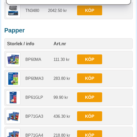
KÖP
TN3480
2042.50 kr
Papper
Storlek / info
Art.nr
KÖP
BP60MA
111.30 kr
KÖP
BP60MA3
283.80 kr
KÖP
BP61GLP
99.90 kr
KÖP
BP71GA3
436.30 kr
KÖP
BP71GA4
218.80 kr