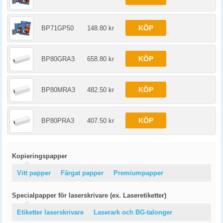
KÖP
BP71GP50
148.80 kr
KÖP
BP80GRA3
658.80 kr
KÖP
BP80MRA3
482.50 kr
KÖP
BP80PRA3
407.50 kr
Kopieringspapper
Vitt papper
Färgat papper
Premiumpapper
Specialpapper för laserskrivare (ex. Laseretiketter)
Etiketter laserskrivare
Laserark och BG-talonger