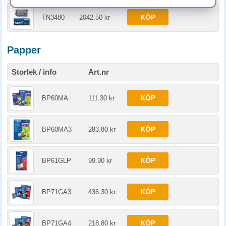
KÖP
TN3480
2042.50 kr
Papper
Storlek / info
Art.nr
KÖP
BP60MA
111.30 kr
KÖP
BP60MA3
283.80 kr
KÖP
BP61GLP
99.90 kr
KÖP
BP71GA3
436.30 kr
KÖP
BP71GA4
218.80 kr