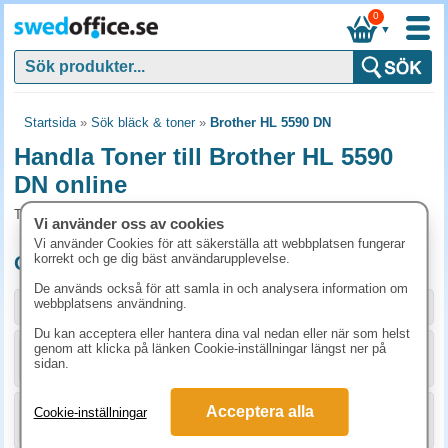
0
▼
Startsida
»
Sök bläck & toner
»
Brother HL 5590 DN
Handla Toner till Brother HL 5590
DN online
Toner och tillbehör som passar till Brother HL 5590 DN
Vi använder oss av cookies
Vi använder Cookies för att säkerställa att webbplatsen fungerar
korrekt och ge dig bäst användarupplevelse.
Originalprodukter till Brother HL 5590 DN
De används också för att samla in och analysera information om
webbplatsens användning.
Storlek / info
Art.nr
Du kan acceptera eller hantera dina val nedan eller när som helst
genom att klicka på länken Cookie-inställningar längst ner på
KÖP
DR3400
2448.80 kr
sidan.
Acceptera alla
Cookie-inställningar
KÖP
TN3430
1223.80 kr