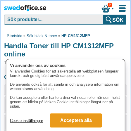
0
▼
Startsida
»
Sök bläck & toner
»
HP CM1312MFP
Handla Toner till HP CM1312MFP
online
Toner och tillbehör som passar till HP CM1312MFP
Vi använder oss av cookies
Vi använder Cookies för att säkerställa att webbplatsen fungerar
korrekt och ge dig bäst användarupplevelse.
Originalprodukter till HP CM1312MFP
De används också för att samla in och analysera information om
webbplatsens användning.
Storlek / info
Art.nr
Du kan acceptera eller hantera dina val nedan eller när som helst
genom att klicka på länken Cookie-inställningar längst ner på
KÖP
CB541A
1448.80 kr
sidan.
Acceptera alla
Cookie-inställningar
KÖP
CB542A
1448.80 kr