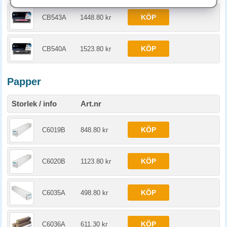
KÖP
CB543A
1448.80 kr
KÖP
CB540A
1523.80 kr
Papper
Storlek / info
Art.nr
KÖP
C6019B
848.80 kr
KÖP
C6020B
1123.80 kr
KÖP
C6035A
498.80 kr
KÖP
C6036A
611.30 kr