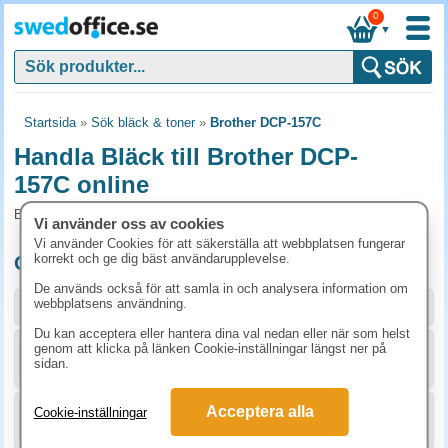
0
▼
Startsida
»
Sök bläck & toner
»
Brother DCP-157C
Handla Bläck till Brother DCP-
157C online
Bläck och tillbehör som passar till Brother DCP-157C
Vi använder oss av cookies
Vi använder Cookies för att säkerställa att webbplatsen fungerar
korrekt och ge dig bäst användarupplevelse.
Originalprodukter till Brother DCP-157C
De används också för att samla in och analysera information om
webbplatsens användning.
Storlek / info
Art.nr
Du kan acceptera eller hantera dina val nedan eller när som helst
genom att klicka på länken Cookie-inställningar längst ner på
KÖP
LC970BK
283.80 kr
sidan.
Acceptera alla
Cookie-inställningar
KÖP
LC970C
186.30 kr